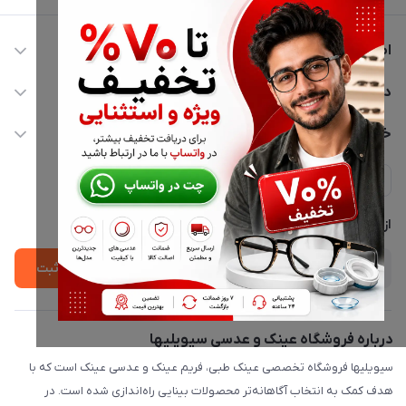
اطلاعات تماس
02177116909
دسترسی سریع
info@civiliha.com
حساب کاربری
خدمات مشتریان
ارسال فوری در تهران + ارسال به سراسر کشور
مجله فروشگاه
حریم خصوصی
لیست محصولات
پشتیبانی واتساپ 09397003162
درباره ما
از جدید‌ترین تخفیف‌ها با‌ خبر شوید
ثبت
درباره فروشگاه عینک و عدسی سیویلیها
سیویلیها فروشگاه تخصصی عینک طبی، فریم عینک و عدسی عینک است که با
هدف کمک به انتخاب آگاهانه‌تر محصولات بینایی راه‌اندازی شده است. در