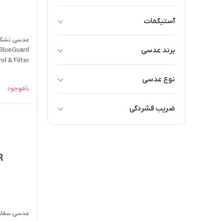
آستیگمات
تا 2 نمره
برند عدسی
BlueGuard
تا 3 نمره
ol & Filter)
امار EMAAR
تا 4 نمره
نوع عدسی
ناموجود
تا 5 نمره
آنتی رفلکس Anti-Reflex
ضریب فشردگی
تا 6 نمره
بلوکنترل Blue-Control
1.5 (معمولی)
بیشتر از 6 نمره
پلی کربنات نشکن
1.57 (معمولی)
1.6 (نیمه فشرده)
1.67 (فشرده تا 35 درصد نازک تر و
سبک تر)
1.74 (فشرده تا 40 درصد نازک تر و
عدسی سفارش
سبک تر)