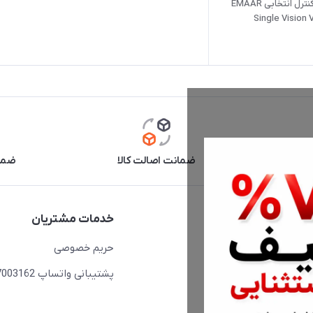
پوشش بلوکنترل انتخابی EMAAR
Single Vision 
آنلاین
ضمانت اصالت کالا
ضما
دسترسی سریع
خدمات مشتریان
حساب کاربری
حریم خصوصی
مجله فروشگاه
پشتیبانی واتساپ 09397003162
لیست محصولات