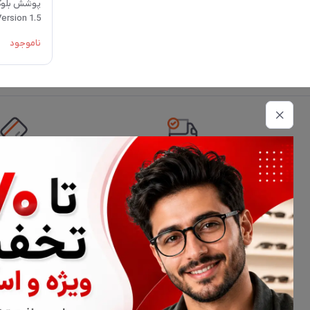
Version 1.5
ناموجود
تحویل اکسپرس
امکان پرداخت 
اطلاعات تماس
02177116909
info@civiliha.com
ارسال فوری در تهران + ارسال به سراسر کشور