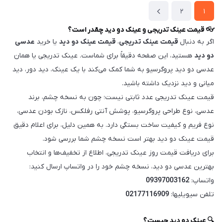
2
1
👓 قیمت عینک تدریجی و عینک دو دید چقدر است؟
اگر به دنبال
قیمت عینک تدریجی
،
قیمت عینک دو دید
یا خرید
عدسی
دو دید
هستید، این صفحه دقیقاً برای شماست. عینک تدریجی یا همان
عدسی دو دید پروگرسیو به شما کمک می‌کند با یک عینک، دید دور، دید
میانی و دید نزدیک داشته باشید.
قیمت عینک تدریجی عدد ثابتی نیست؛ چون به نسخه چشم، برند
عدسی، نوع طراحی پروگرسیو، پوشش آنتی رفلکس، نازک بودن عدسی،
نوع فریم و کیفیت ساخت بستگی دارد. به همین دلیل، برای اعلام دقیق
قیمت عینک دو دید بهتر است نسخه چشم شما بررسی شود.
برای دریافت قیمت روز عینک تدریجی، اطلاع از تخفیف‌ها و انتخاب
بهترین عدسی دو دید، نسخه چشم خود را در واتساپ ارسال کنید:
واتساپ:
09397003162
تلفن سیویلیها:
02177116909
🔍 عینک دو دید چیست؟