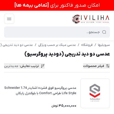
امكان صدور فاکتور برای
[تمامی بیمه ها]
سیویلیها
/
فروشگاه
/
عدسی عینک بر حسب ویژگی
/
عدسی دو دید تدریجی (د
عدسی دو دید تدریجی (دودید پروگرسیو)
فیلتر محصولات
ترتیب نمایش
:
جدیدترین
عدسی پروگرسیو فوق فشرده اشنایدر Schneider 1.74
Life Style طراحی Comfort با بلوکنترل رایگان
45,000,000
تومان