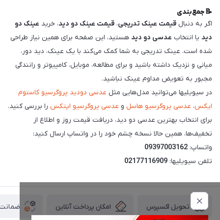
📝 جمع‌بندی
اگر به دنبال
قیمت عینک تدریجی
،
قیمت عینک دو دید
، خرید
عینک دو
دید
یا انتخاب
عدسی دو دید
هستید، این صفحه برای همین نیاز طراحی
شده است. عینک تدریجی به شما کمک می‌کند با یک عینک، دید دور،
میانی و نزدیک داشته باشید و برای مطالعه، موبایل، کامپیوتر و رانندگی
مجبور به تعویض مداوم عینک نباشید.
در سیویلیها می‌توانید مدل‌هایی مثل
عدسی دودید پروگرسیو کاستوم
ایکس
،
عدسی پروگرسیو هاسل
و
عدسی پروگرسیو اپتکس
را بررسی کنید.
برای انتخاب بهترین عدسی دو دید، دریافت قیمت روز و اطلاع از
تخفیف‌ها، همین حالا نسخه چشم خود را در واتساپ ارسال کنید:
واتساپ:
09397003162
تلفن سیویلیها:
02177116909
امکان پرداخت آنلاین
ضمانت ا
تحویل اکسپرس