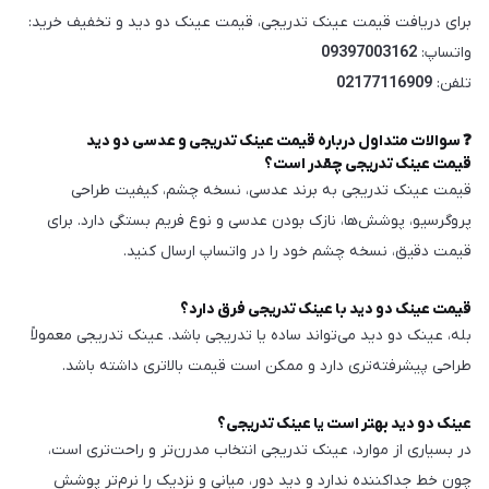
برای دریافت قیمت عینک تدریجی، قیمت عینک دو دید و تخفیف خرید:
واتساپ:
09397003162
تلفن:
02177116909
❓ سوالات متداول درباره قیمت عینک تدریجی و عدسی دو دید
قیمت عینک تدریجی چقدر است؟
قیمت عینک تدریجی به برند عدسی، نسخه چشم، کیفیت طراحی
پروگرسیو، پوشش‌ها، نازک بودن عدسی و نوع فریم بستگی دارد. برای
قیمت دقیق، نسخه چشم خود را در واتساپ ارسال کنید.
قیمت عینک دو دید با عینک تدریجی فرق دارد؟
بله، عینک دو دید می‌تواند ساده یا تدریجی باشد. عینک تدریجی معمولاً
طراحی پیشرفته‌تری دارد و ممکن است قیمت بالاتری داشته باشد.
عینک دو دید بهتر است یا عینک تدریجی؟
در بسیاری از موارد، عینک تدریجی انتخاب مدرن‌تر و راحت‌تری است،
چون خط جداکننده ندارد و دید دور، میانی و نزدیک را نرم‌تر پوشش