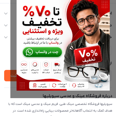
اطلاعات تماس
02177116909
دسترسی سریع
info@civiliha.com
حساب کاربری
خدمات مشتریان
ارسال فوری در تهران + ارسال به سراسر کشور
مجله فروشگاه
حریم خصوصی
لیست محصولات
پشتیبانی واتساپ 09397003162
درباره ما
از جدید‌ترین تخفیف‌ها با‌ خبر شوید
ثبت
درباره فروشگاه عینک و عدسی سیویلیها
سیویلیها فروشگاه تخصصی عینک طبی، فریم عینک و عدسی عینک است که با
هدف کمک به انتخاب آگاهانه‌تر محصولات بینایی راه‌اندازی شده است. در