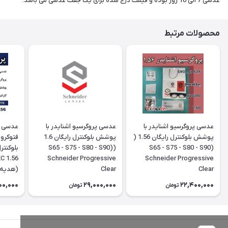
عدسی 7 الی 10 روز بوده و قیمت درج شده برای یک جفت عدسی می باشد.
محصولات مرتبط
عدسی پروگرسیو اشنایدر با
عدسی پروگرسیو اشنایدر با
عدسی د
پوشش بلوکنترل رایگان 1.56 (
پوشش بلوکنترل رایگان 1.6
فتوکرو
(S65 - S75 - S80 - S90)
S65 - S75 - S80 - S90)
Schneider Progressive
Schneider Progressive
Clear
Clear
(هدیه 
00,000
29,000,000
22,400,000
تومان
تومان