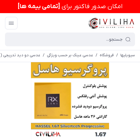
امكان صدور فاکتور برای
[تمامی بیمه ها]
سیویلیها
/
فروشگاه
/
عدسی عینک بر حسب ویژگی
/
عدسی دو دید تدریجی (د