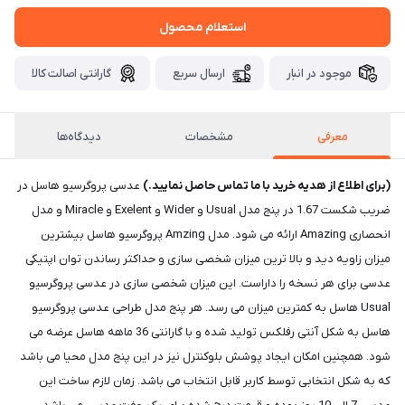
استعلام محصول
موجود در انبار
ارسال سریع
گارانتی اصالت کالا
معرفی
مشخصات
دیدگاه‌ها
(برای اطلاع از هدیه خرید با ما تماس حاصل نمایید.)
عدسی پروگرسیو هاسل در
ضریب شکست 1.67 در پنج مدل Usual و Wider و Exelent و Miracle و مدل
انحصاری Amazing ارائه می شود. مدل Amzing پروگرسیو هاسل بیشترین
میزان زاویه دید و بالا ترین میزان شخصی سازی و حداکثر رساندن توان اپتیکی
عدسی برای هر نسخه را داراست. این میزان شخصی سازی در عدسی پروگرسیو
Usual هاسل به کمترین میزان می رسد. هر پنج مدل طراحی عدسی پروگرسیو
هاسل به شکل آنتی رفلکس تولید شده و با گارانتی 36 ماهه هاسل عرضه می
شود. همچنین امکان ایجاد پوشش بلوکنترل نیز در این پنج مدل محیا می باشد
که به شکل انتخابی توسط کاربر قابل انتخاب می باشد. زمان لازم ساخت این