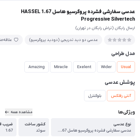
عدسی سفارشی فشرده پروگرسیو هاسل 1.67 HASSEL
Progressive Silvertech
ارسال رایگان (تراش رایگان در تهران)
عدسی دو دید تدریجی (دودید پروگرسیو)
علاقه‌م
مدل طراحی
Amazing
Miracle
Exelent
Wider
Usual
پوشش عدسی
آنتی رفلکس
بلوکنترل
ویژگی‌ها
مشاهده همه
نوع عدسی
کشور ساخت
ضریب ف
عدسی سفارشی فشرده پروگرسیو هاسل 1.67 HASSEL Progressive Silvertech
سوئد
1.67