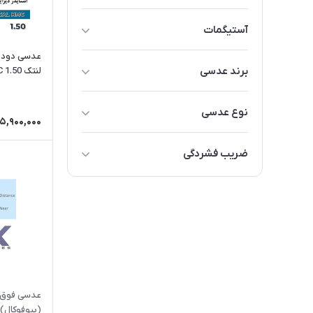
آستیگمات
تا 2 نمره
عدسی دودید
برند عدسی
لنتک Lentec Bifocal HMC 1.50
تا 3 نمره
اسکای SKy
تا 4 نمره
نوع عدسی
5,900,000
لنتک Lentec
تا 5 نمره
دودید بیوفوکال (ناخنی) Biofocal
ضریب فشردگی
تا 6 نمره
1.5 (معمولی)
بیشتر از 6 نمره
1.59 (نیمه فشرده)
1.67 (فشرده تا 35 درصد نازک تر و
سبک تر)
1.74 (فشرده تا 40 درصد نازک تر و
سبک تر)
عدسی فوق ف