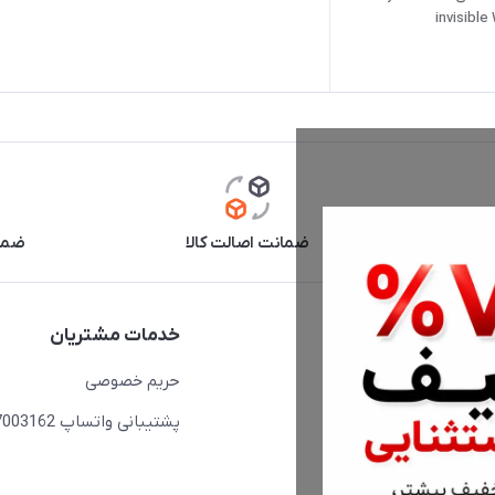
invisible
آنلاین
ضمانت اصالت کالا
ضما
دسترسی سریع
خدمات مشتریان
حساب کاربری
حریم خصوصی
مجله فروشگاه
پشتیبانی واتساپ 09397003162
لیست محصولات