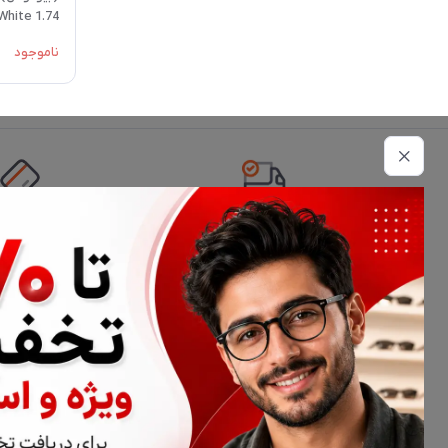
 White 1.74
ناموجود
تحویل اکسپرس
امکان پرداخت 
اطلاعات تماس
02177116909
info@civiliha.com
ارسال فوری در تهران + ارسال به سراسر کشور