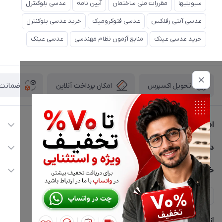
سیویلیها
مقررات ملی ساختمان
آیین نامه
عدسی بلوکنترل
عدسی آنتی رفلکس
عدسی فتوکرومیک
خرید عدسی بلوکنترل
خرید عدسی عینک
منابع آزمون نظام مهندسی
عدسی عینک
امکان پرداخت آنلاین
ضمانت ا
تحویل اکسپرس
اطلاعات تماس
02177116909
دسترسی سریع
info@civiliha.com
حساب کاربری
خدمات مشتریان
ارسال فوری در تهران + ارسال به سراسر کشور
مجله فروشگاه
حریم خصوصی
لیست محصولات
پشتیبانی واتساپ 09397003162
درباره ما
از جدید‌ترین تخفیف‌ها با‌ خبر شوید