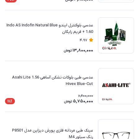
عدسی بلوکنترل ایندو Indo AS Indofin Natural Blue
1.60 + فريم رايگان
4.97
13,800,000
تومان
عدسی طبی بلوکات نشکن آساهی Asahi Lite 1.56
Hivex Blue-Cut
6,400,000
5,750,000
11٪
تومان
عینک طبی مردانه فلزی پورش دیزاین مدل P8501
رنگ سیلور M4