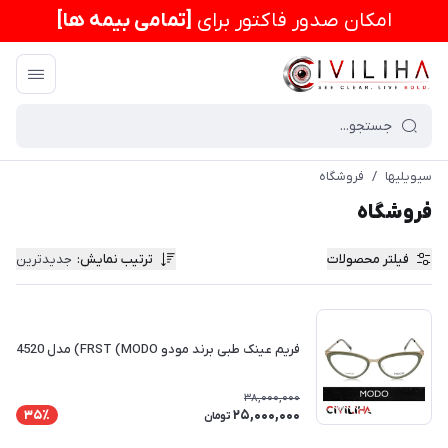
امكان صدور فاکتور برای
[تمامی بیمه ها]
سیویلیها
/
فروشگاه
فروشگاه
فیلتر محصولات
ترتیب نمایش
:
جدیدترین
فریم عینک طبی برند مودو FRST (MODO) مدل 4520
38,000,000
25,000,000
35٪
تومان