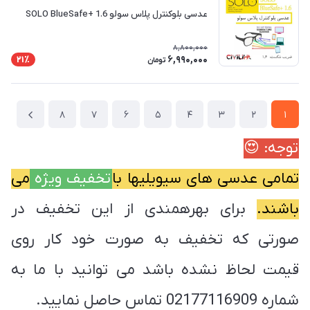
عدسی بلوکنترل پلاس سولو 1.6 +SOLO BlueSafe
8,800,000
6,990,000
21٪
تومان
8
7
6
5
4
3
2
1
توجه: 😍
تمامی عدسی های سیویلیها با
تخفیف ویژه
می
باشند.
برای بهرهمندی از این تخفیف در
صورتی که تخفیف به صورت خود کار روی
قیمت لحاظ نشده باشد می توانید با ما به
شماره 02177116909 تماس حاصل نمایید.