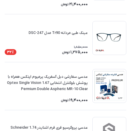
21,400,000
تومان
عینک طبی مردانه Tr90 مدل DSC-247
1,850,000
1,275,000
32٪
تومان
عدسی سفارشی دبل آسفریک پرمیوم اپتکس همراه با
پوشش بلوکنترل انتخابی 1.67 Optex Single Vision
Permium Double Aspheric MR-10 Clear
19,400,000
تومان
عدسی پروگرسیو فری فرم اشنایدر Schneider 1.74