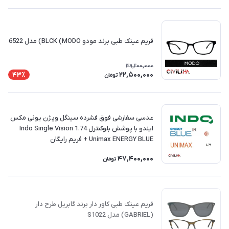
فریم عینک طبی برند مودو BLCK (MODO) مدل 6522
39,200,000
22,500,000
43٪
تومان
عدسی سفارشی فوق فشرده سینگل ویژن یونی مکس
ایندو با پوشش بلوکنترل 1.74 Indo Single Vision
Unimax ENERGY BLUE + فريم رايگان
47,400,000
تومان
فریم عینک طبی کاور دار برند گابریل طرح دار
(GABRIEL) مدل S1022