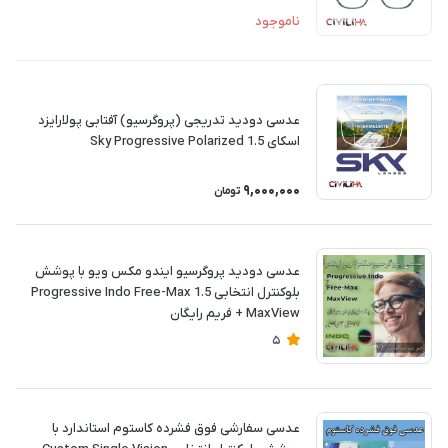
ناموجود
عدسی دودید تدریجی (پروگرسیو) آفتابی پولارایزد
اسکای Sky Progressive Polarized 1.5
9,000,000
تومان
عدسی دودید پروگرسیو ایندو مکس ویو با پوشش
بلوکنترل انتخابی 1.5 Progressive Indo Free-Max
MaxView + فريم رايگان
5
عدسی سفارشی فوق فشرده کاستوم استاندارد با