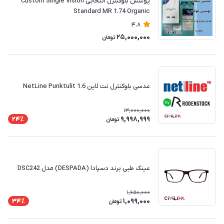
پوشش بلوکنترل انتخابی Custom Single Vision
Standard MR 1.74 Organic
4.8
25,000,000
تومان
عدسی بلوکنترل نت لاین NetLine Punktulit 1.6
13,000,000
9,998,999
24٪
تومان
عینک طبی برند دسپادا (DESPADA) مدل DSC242
1,650,000
1,099,000
34٪
تومان