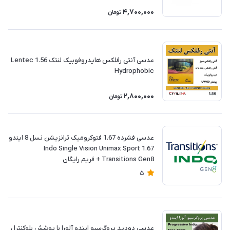
4,700,000
تومان
عدسی آنتی رفلکس هایدروفوبیک لنتک Lentec 1.56
Hydrophobic
2,800,000
تومان
عدسی فشرده 1.67 فتوکرومیک ترانزیشن نسل 8 ایندو
Indo Single Vision Unimax Sport 1.67
Transitions Gen8 + فريم رايگان
5
عدسی دودید پروگرسیو ایندو آلورا با پوشش بلوکنترل