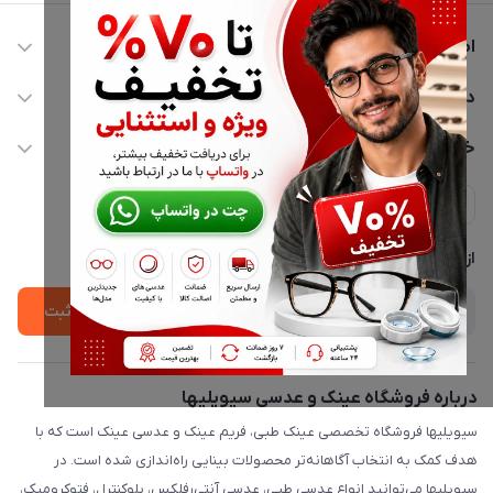
اطلاعات تماس
02177116909
دسترسی سریع
info@civiliha.com
حساب کاربری
خدمات مشتریان
ارسال فوری در تهران + ارسال به سراسر کشور
مجله فروشگاه
حریم خصوصی
لیست محصولات
پشتیبانی واتساپ 09397003162
درباره ما
از جدید‌ترین تخفیف‌ها با‌ خبر شوید
ثبت
درباره فروشگاه عینک و عدسی سیویلیها
سیویلیها فروشگاه تخصصی عینک طبی، فریم عینک و عدسی عینک است که با
هدف کمک به انتخاب آگاهانه‌تر محصولات بینایی راه‌اندازی شده است. در
سیویلیها می‌توانید انواع عدسی طبی، عدسی آنتی‌رفلکس، بلوکنترل، فتوکرومیک،