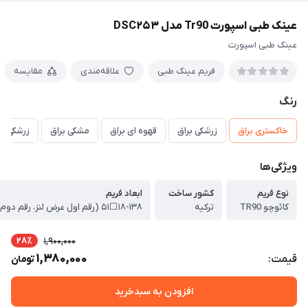
عینک طبی اسپورت Tr90 مدل DSC۲۵۳
عینک طبی اسپورت
فریم عینک طبی
علاقه‌مندی
مقایسه
رنگ
خاکستری براق
زرشکی براق
قهوه ای براق
مشکی براق
زرشکی م
ویژگی‌ها
نوع فریم
کشور ساخت
ابعاد فریم
کائوچو TR90
ترکیه
28٪
1,900,000
1,380,000
قیمت:
تومان
افزودن به سبدخرید