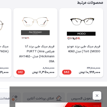
محصولات مرتبط
فریم عینک طبی برند مودو
فریم عینک طبی برند آنا
عینک طب
Tort (MODO) مدل 4060
هیکمن PURTT (Ana
(DESPADA) مدل DSC 5077
Hickmann) مدل AH1462–
09A
500,000
8,900,000
33,600,000
99,000
7,350,000
10,999,000
18٪
68٪
تومان
تومان
امکان پرداخت آنلاین
ضمانت ا
تحویل اکسپرس