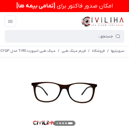
امكان صدور فاکتور برای
[تمامی بیمه ها]
سیویلیها
/
فروشگاه
/
فریم عینک طبی
/
عینک طبی اسپورت Tr90 مدل DSC۲۵۳