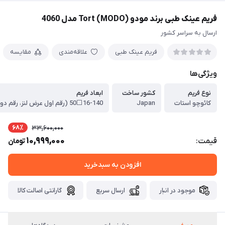
فریم عینک طبی برند مودو Tort (MODO) مدل 4060
ارسال به سراسر کشور
فریم عینک طبی
علاقه‌مندی
مقایسه
ویژگی‌ها
نوع فریم
کشور ساخت
ابعاد فریم
کائوچو استات
Japan
68٪
33,600,000
10,999,000
قیمت:
تومان
افزودن به سبدخرید
موجود در انبار
ارسال سریع
گارانتی اصالت کالا