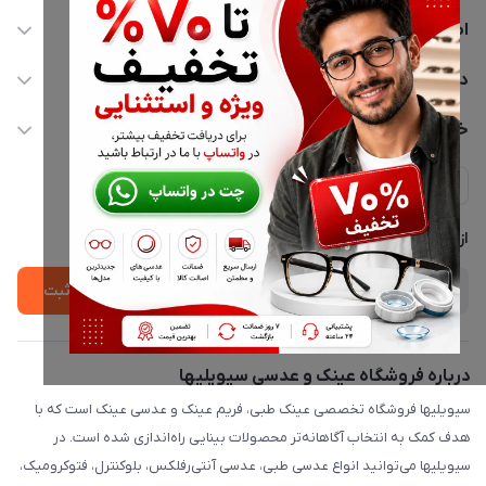
اطلاعات تماس
02177116909
دسترسی سریع
info@civiliha.com
حساب کاربری
خدمات مشتریان
ارسال فوری در تهران + ارسال به سراسر کشور
مجله فروشگاه
حریم خصوصی
لیست محصولات
پشتیبانی واتساپ 09397003162
درباره ما
از جدید‌ترین تخفیف‌ها با‌ خبر شوید
ثبت
درباره فروشگاه عینک و عدسی سیویلیها
سیویلیها فروشگاه تخصصی عینک طبی، فریم عینک و عدسی عینک است که با
هدف کمک به انتخاب آگاهانه‌تر محصولات بینایی راه‌اندازی شده است. در
سیویلیها می‌توانید انواع عدسی طبی، عدسی آنتی‌رفلکس، بلوکنترل، فتوکرومیک،