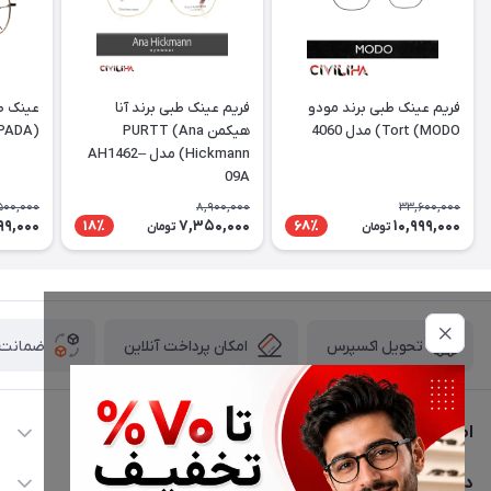
فریم عینک طبی برند مودو
فریم عینک طبی برند آنا
عینک طب
Tort (MODO) مدل 4060
هیکمن PURTT (Ana
(DESPADA) مدل DSC 5077
Hickmann) مدل AH1462–
09A
500,000
8,900,000
33,600,000
99,000
7,350,000
10,999,000
18٪
68٪
تومان
تومان
امکان پرداخت آنلاین
ضمانت ا
تحویل اکسپرس
اطلاعات تماس
02177116909
دسترسی سریع