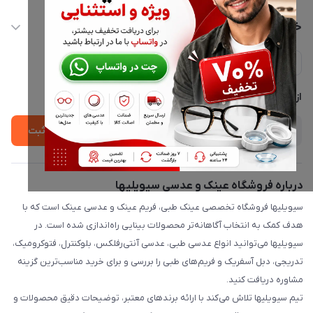
info@civiliha.com
حساب کاربری
خدمات مشتریان
ارسال فوری در تهران + ارسال به سراسر کشور
مجله فروشگاه
حریم خصوصی
لیست محصولات
پشتیبانی واتساپ 09397003162
درباره ما
از جدید‌ترین تخفیف‌ها با‌ خبر شوید
ثبت
درباره فروشگاه عینک و عدسی سیویلیها
سیویلیها فروشگاه تخصصی عینک طبی، فریم عینک و عدسی عینک است که با
هدف کمک به انتخاب آگاهانه‌تر محصولات بینایی راه‌اندازی شده است. در
سیویلیها می‌توانید انواع عدسی طبی، عدسی آنتی‌رفلکس، بلوکنترل، فتوکرومیک،
تدریجی، دبل آسفریک و فریم‌های طبی را بررسی و برای خرید مناسب‌ترین گزینه
مشاوره دریافت کنید.
تیم سیویلیها تلاش می‌کند با ارائه برندهای معتبر، توضیحات دقیق محصولات و