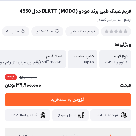
فریم عینک طبی برند مودو BLKTT (MODO) مدل 4550
ارسال به سراسر کشور
فریم عینک طبی
علاقه‌مندی
مقایسه
ویژگی‌ها
نوع فریم
کشور ساخت
ابعاد فریم
کائوچو استات
Japan
24٪
52,000,000
39,900,000
قیمت:
تومان
افزودن به سبدخرید
موجود در انبار
ارسال سریع
گارانتی اصالت کالا