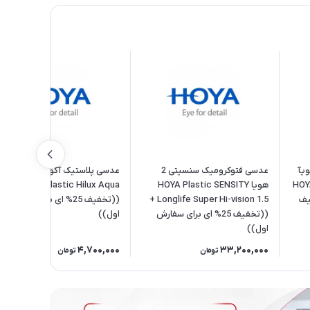
یآ
عدسی فتوکرومیک سنسیتی 2
عدسی پلاستیک آکوآ هویا 1.5
HOYA Nulux
هویا HOYA Plastic SENSITY
HOYA Plastic Hilux Aqua +
(تخفیف
Longlife Super Hi-vision 1.5 +
((تخفیف 25% ای برای سفارش
((تخفیف 25% ای برای سفارش
اول))
اول))
4,700,000
33,200,000
تومان
تومان