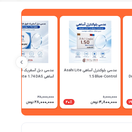
Z
عدسی بلوکنترل آساهی Asahi Lite
عدسی دبل آسفریک فوق فشرده
D
1.5 Blue-Control
آساهی Asahi Lite 1.74 DAS
38,000,000
6,000,000
28,000,000
4,800,000
27٪
20٪
1
تومان
تومان