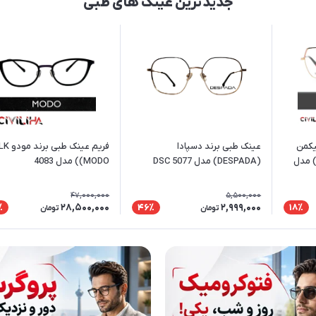
جدیدترین عینک های طبی
یکمن
عینک طبی برند دسپادا
فریم عینک طبی بر
PURTT (Ana Hickman) مدل
(DESPADA) مدل DSC 5077
(MODO) مدل 4083
47,000,000
5,500,000
28,500,000
2,999,000
٪
46٪
18٪
تومان
تومان