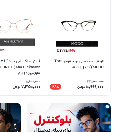
فریم عینک طبی برند مودو Tort
فریم عینک طبی برند آنا ه
(MODO) مدل 4060
n
AH1462–09A
8,900,000
33,600,000
7,350,000
10,999,000
68٪
تومان
تومان