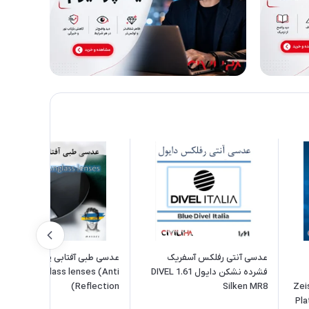
عدسی آنتی رفلکس آسفریک
عدسی طبی آفتابی پلارایزد هاسل
فشرده نشکن دایول 1.61 DIVEL
ASSEL Sunglass lenses (Anti
Reflection)
Silken MR8
Zei
Pla