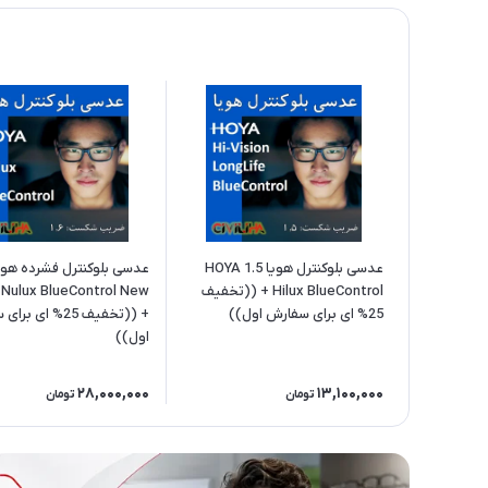
عدسی بلوکنترل هویا 1.5 HOYA
Hilux BlueControl + ((تخفیف
Nulux BlueControl New
25% ای برای سفارش اول))
+ ((تخفیف 25% ای 
اول))
28,000,000
13,100,000
تومان
تومان