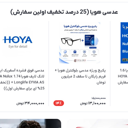
عدسی هویا (25 درصد تخفیف اولین سفارش)
عدسی بلوکنترل فشرده هویا 1.6
پکیج ویژه عدسی بلوکنترل هویا‌ +
عدسی فوق فشرده آسفریک ایو
HOYA 
فریم رایگان تا سقف 2 میلیون
لانگ لایف هویا 1.74 
برای سفارش
تومان
Longlife EYVIA AS + (
25% ای برای سفارش اول))
15,100,000
34,000,000
13,100,000
14٪
تومان
تومان