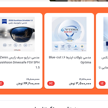
پتکس
عدسی بلوکات اپتیما ۱.۶ Blue-cut
عدسی درایو سیف زایس eiss
uraVision Drivesafe FSV SPH
Optima
نتخابی تا
1.5
29,800,000
3,720,000
24,200,000
3,500,000
9٪
6٪
1٪
تومان
تومان