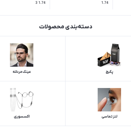
3 1.74
1.74
دسته‌بندی محصولات
پکیج
عینک مردانه
لنز تماسی
اکسسوری