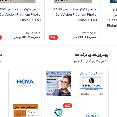
ژن
عدسی فتوکرومیک زایس Zeiss
عدسی فتوکرومیک زا
یس
DuraVision Platinum Photo
DuraVision Platinum Photo
Fusion X 1.50
Fusion X 1.60
Zeiss 
Platin
55,000,000
63,000,000
43,500,000
49,990,000
21٪
تومان
تومان
بهترین‌های برند ها
به
عدسی های آنتی رفلکس
عد
18٪