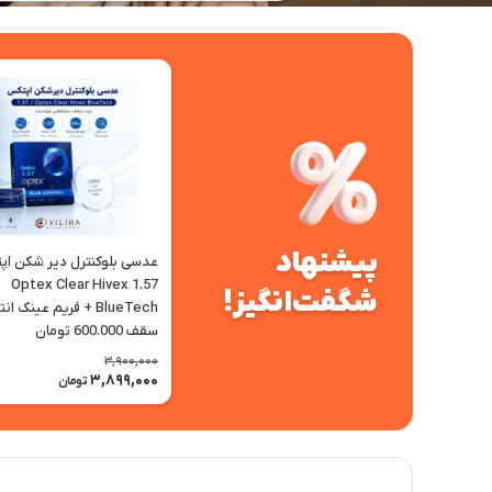
پیشنهاد
عدسی بلوکنترل دیر شکن ا
1.57 Optex Clear Hivex
شگفت‌انگیز!
BlueTech + فریم عینک ا
سقف 600.000 تومان
3,900,000
3,899,000
تومان