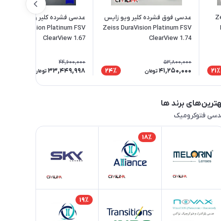
یس Zeiss
عدسی فوق فشرده کلیر ویو زایس
عدسی فشرده کلیر ویو زایس
eiss DuraVision Platinum FSV
Zeiss DuraVision Platinum FSV
ClearView 1.67
ClearView 1.74
44,600,000
53,800,000
33,449,998
41,250,000
26٪
24٪
21٪
تومان
تومان
ترین‌های برند ها
سی فتوکرومیک
18٪
19٪