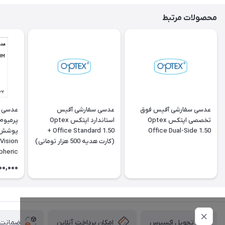
محصولات مرتبط
عدسی سفارشی آفیس فوق
عدسی سفارشی آفیس
عدسی س
تخصصی اپتکس Optex
استاندارد اپتکس Optex
پرمیوم 
Office Standard 1.50 +
Office Dual-Side 1.50
(کارت هدیه 500 هزار تومانی)
Vision
pheric
 Clear
00,000
امکان پرداخت آنلاین
ضمانت ا
تحویل اکسپرس