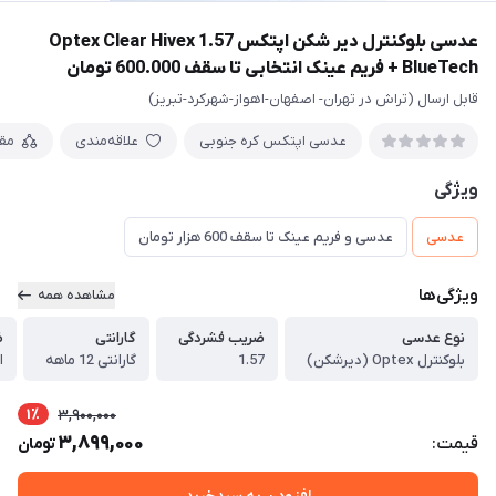
عدسی بلوکنترل دیر شکن اپتکس 1.57 Optex Clear Hivex
BlueTech + فریم عینک انتخابی تا سقف 600.000 تومان
قابل ارسال (تراش در تهران- اصفهان-اهواز-شهرکرد-تبریز)
عدسی اپتکس کره جنوبی
علاقه‌مندی
مق
ویژگی
عدسی
عدسی و فریم عینک تا سقف 600 هزار تومان
ویژگی‌ها
مشاهده همه
نوع عدسی
ضریب فشردگی
گارانتی
ض
بلوکنترل Optex (دیرشکن)
1.57
گارانتی 12 ماهه
از -
1٪
3,900,000
3,899,000
قیمت:
تومان