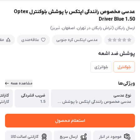
عدسی مخصوص رانندگی اپتکس با پوشش بلوکنترل Optex
Driver Blue 1.50
ارسال رایگان (تراش رایگان در تهران، اصفهان، تبریز)
عدسی اپتکس کره جنوبی
علاقه‌مندی
مق
پوشش ضد اشعه
بلوکنترل
بلوانرژی
ویژگی‌ها
مشاهده همه
نوع عدسی
ضریب فشردگی
گارانت
عدسی مخصوص رانندگی اپتکس با پوشش بلوکنترل Optex Driver Blue 1.50
1.5
گارانتی ر
استعلام محصول
موجود در انبار
ارسال سریع
گارانتی اصالت کالا