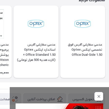
محصولات مرتبط
عدسی سفارشی آفیس فوق
عدسی سفارشی آفیس
عدسی س
تخصصی اپتکس Optex
استاندارد اپتکس Optex
پرمیوم 
Office Standard 1.50 +
Office Dual-Side 1.50
(کارت هدیه 500 هزار تومانی)
Vision
pheric
 Clear
00,000
امکان پرداخت آنلاین
ضمانت ا
تحویل اکسپرس