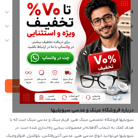
اطلاعات تماس
02177116909
دسترسی سریع
info@civiliha.com
حساب کاربری
خدمات مشتریان
ارسال فوری در تهران + ارسال به سراسر کشور
مجله فروشگاه
حریم خصوصی
لیست محصولات
پشتیبانی واتساپ 09397003162
درباره ما
از جدید‌ترین تخفیف‌ها با‌ خبر شوید
ثبت
درباره فروشگاه عینک و عدسی سیویلیها
سیویلیها فروشگاه تخصصی عینک طبی، فریم عینک و عدسی عینک است که با
هدف کمک به انتخاب آگاهانه‌تر محصولات بینایی راه‌اندازی شده است. در
سیویلیها می‌توانید انواع عدسی طبی، عدسی آنتی‌رفلکس، بلوکنترل، فتوکرومیک،