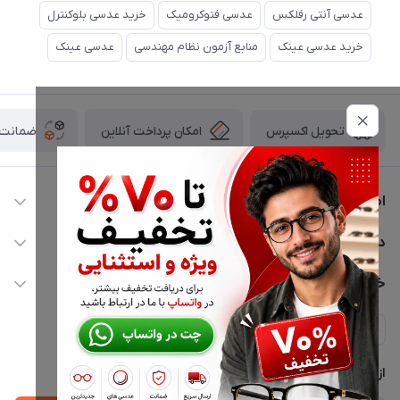
عدسی آنتی رفلکس
عدسی فتوکرومیک
خرید عدسی بلوکنترل
خرید عدسی عینک
منابع آزمون نظام مهندسی
عدسی عینک
امکان پرداخت آنلاین
ضمانت ا
تحویل اکسپرس
اطلاعات تماس
02177116909
دسترسی سریع
info@civiliha.com
حساب کاربری
خدمات مشتریان
ارسال فوری در تهران + ارسال به سراسر کشور
مجله فروشگاه
حریم خصوصی
لیست محصولات
پشتیبانی واتساپ 09397003162
درباره ما
از جدید‌ترین تخفیف‌ها با‌ خبر شوید