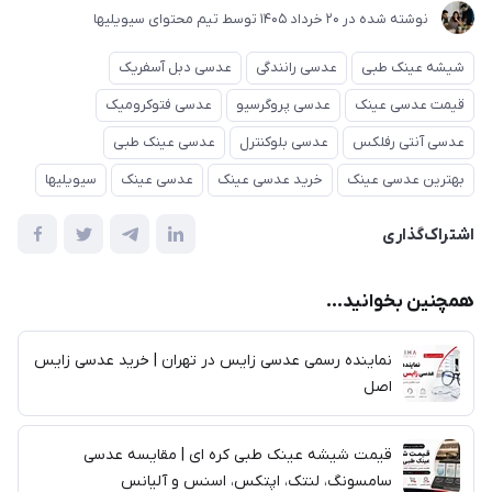
نوشته شده در
20 خرداد 1405
توسط
تیم محتوای سیویلیها
شیشه عینک طبی
عدسی رانندگی
عدسی دبل آسفریک
قیمت عدسی عینک
عدسی پروگرسیو
عدسی فتوکرومیک
عدسی آنتی رفلکس
عدسی بلوکنترل
عدسی عینک طبی
بهترین عدسی عینک
خرید عدسی عینک
عدسی عینک
سیویلیها
اشتراک‌گذاری
همچنین بخوانید...
نماینده رسمی عدسی زایس در تهران | خرید عدسی زایس
اصل
قیمت شیشه عینک طبی کره ای | مقایسه عدسی
سامسونگ، لنتک، اپتکس، اسنس و آلیانس