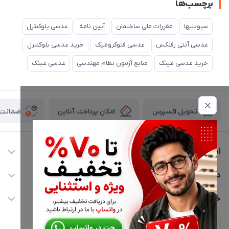
برچسب‌ها
سیویلیها
مقررات ملی ساختمان
آیین نامه
عدسی بلوکنترل
عدسی آنتی رفلکس
عدسی فتوکرومیک
خرید عدسی بلوکنترل
خرید عدسی عینک
منابع آزمون نظام مهندسی
عدسی عینک
امکان پرداخت آنلاین
ضمانت ا
تحویل اکسپرس
اطلاعات تماس
02177116909
دسترسی سریع
info@civiliha.com
حساب کاربری
خدمات مشتریان
ارسال فوری در تهران + ارسال به سراسر کشور
مجله فروشگاه
حریم خصوصی