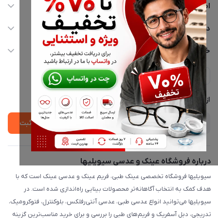
اطلاعات تماس
02177116909
دسترسی سریع
info@civiliha.com
حساب کاربری
خدمات مشتریان
ارسال فوری در تهران + ارسال به سراسر کشور
مجله فروشگاه
حریم خصوصی
لیست محصولات
پشتیبانی واتساپ 09397003162
درباره ما
از جدید‌ترین تخفیف‌ها با‌ خبر شوید
ثبت
درباره فروشگاه عینک و عدسی سیویلیها
سیویلیها فروشگاه تخصصی عینک طبی، فریم عینک و عدسی عینک است که با
هدف کمک به انتخاب آگاهانه‌تر محصولات بینایی راه‌اندازی شده است. در
سیویلیها می‌توانید انواع عدسی طبی، عدسی آنتی‌رفلکس، بلوکنترل، فتوکرومیک،
تدریجی، دبل آسفریک و فریم‌های طبی را بررسی و برای خرید مناسب‌ترین گزینه