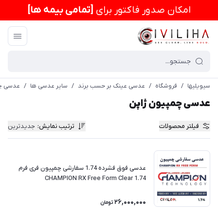
امكان صدور فاکتور برای
[تمامی بیمه ها]
سیویلیها
/
فروشگاه
/
عدسی عینک بر حسب برند
/
سایر عدسی ها
/
عدسی چم
عدسی چمپیون ژاپن
فیلتر محصولات
ترتیب نمایش
:
جدیدترین
عدسی فوق فشرده 1.74 سفارشی چمپیون فری فرم
CHAMPION RX Free Form Clear 1.74
26,000,000
تومان