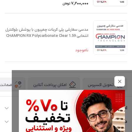
7,200,000
تومان
عدسی سفارشی پلی کربنات چمپیون با پوشش بلوکنترل
انتخابی CHAMPION RX Polycarbonate Clear 1.59
ناموجود
امکان پرداخت آنلاین
ضمانت ا
تحویل اکسپرس
اطلاعات تماس
02177116909
دسترسی سریع
info@civiliha.com