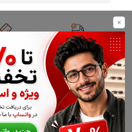
تحویل اکسپرس
امکان پرداخت 
اطلاعات تماس
02177116909
info@civiliha.com
ارسال فوری در تهران + ارسال به سراسر کشور