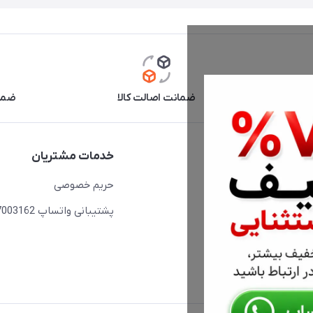
آنلاین
ضمانت اصالت کالا
ضما
دسترسی سریع
خدمات مشتریان
حساب کاربری
حریم خصوصی
مجله فروشگاه
پشتیبانی واتساپ 09397003162
لیست محصولات
درباره ما