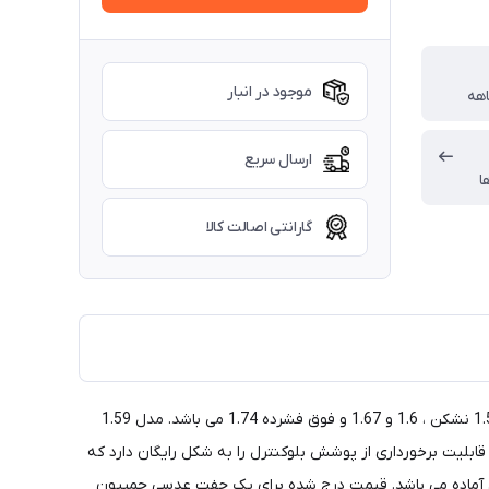
موجود در انبار
ارسال سریع
ا
گارانتی اصالت کالا
عدسی تک دید چمپیون 1.67 در سه مدل VISIO SV و UNI LUXE SV و GENIUS SV تولید می شود. ضریب شکست این سه مدل شامل 1.56 ، 1.59 نشکن ، 1.6 و 1.67 و فوق فشرده 1.74 می باشد. مدل 1.59
 1.74 برای نمرات بالا مناسب تر هستند. این عدسی قابلیت برخورداری از پوشش بلوکنترل را به شکل رایگان دارد که
های آماده می باشد. قیمت درج شده برای یک جفت عدسی چمپیون