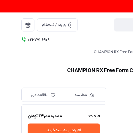
ورود / ثبت‌نام
021-77116909
مقایسه
علاقه‌مندی
14,000,000
قیمت:
تومان
افزودن به سبدخرید