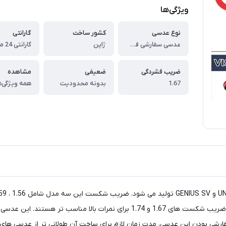
ویژگی‌ها
نوع عدسی
کشور ساخت
گارانتی
عدسی سفارشی فشرده چمپیون فری فرم CHAMPION RX Free Form Clear 1.67
ژاپن
گارانتی 24 ماهه
ضریب فشردگی
ضعیفی
مشاهده
1.67
بدونه محدودیت
همه ویژگی‌ه
این عدسی برای عینک های فریم لس(بدون فریم) مناسب بوده و ضریب شکست های 1.67 و
 سفارشی بودن این عدسی، مدت زمان لازم برای ساخت آن طولانی تر از عدسی 