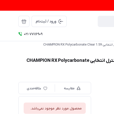
ورود / ثبت‌نام
021-77116909
CHAMPION RX P
عدسی سفارشی پلی کربنات چمپیون با پوشش بلوکنترل انتخابی CHAMPION RX Polycarbonate
مقایسه
علاقه‌مندی
محصول مورد نظر موجود نمی‌باشد.