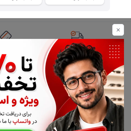
تحویل اکسپرس
امکان پرداخت 
اطلاعات تماس
02177116909
info@civiliha.com
ارسال فوری در تهران + ارسال به سراسر کشور