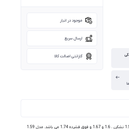
موجود در انبار
ارسال سریع
گی
گارانتی اصالت کالا
ا
عدسی تک دید چمپیون 1.59 در سه مدل VISIO SV و UNI LUXE SV و GENIUS SV تولید می شود. ضریب شکست این سه مدل شامل 1.56 ، 1.59 نشکن ، 1.6 و 1.67 و فوق فشرده 1.74 می باشد. مدل 1.59