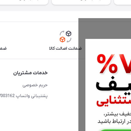
آنلاین
ضمانت اصالت کالا
ضما
دسترسی سریع
خدمات مشتریان
حساب کاربری
حریم خصوصی
مجله فروشگاه
پشتیبانی واتساپ 09397003162
لیست محصولات
درباره ما