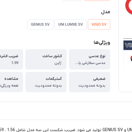
مدل
GENIUS SV
UNI LUMXE SV
ViSIO SV
ویژگی‌ها
نوع عدسی
کشور ساخت
ضریب فشرد
عدسی سفارشی پلی کربنات چمپیون با پوشش بلوکنترل انتخابی CHAMPION RX Polycarbonate Clear 1.59
ژاپن
1.59
ضعیفی
آستیگمات
مشاهده
بدونه محدودیت
بدونه محدودیت
همه ویژگی‌ه