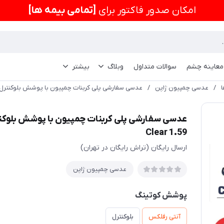
امكان صدور فاکتور برای
[تمامی بیمه ها]
 معاینه چشم
سوالات متداول
وبلاگ
بیشتر
/
عدسی چمپیون ژاپن
/
عدسی سفارشی پلی کربنات چمپیون با پوشش بلوکنترل انتخابی olycarbonate Clear 1.59
Clear 1.59
ارسال رایگان (تراش رایگان در تهران)
عدسی چمپیون ژاپن
پوشش کوتینگ
آنتی رفلکس
بلوکنترل