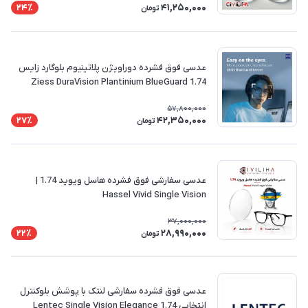
41,250,000
24٪
تومان
عدسی فوق فشرده دوراویژن پلاتینیوم بلوگارد زایس
Ziess DuraVision Plantinium BlueGuard 1.74
57,800,000
42,350,000
27٪
تومان
عدسی سفارشی فوق فشرده هاسل ویوید 1.74 |
Hassel Vivid Single Vision
37,000,000
28,990,000
22٪
تومان
عدسی فوق فشرده سفارشی لنتک با پوشش بلوکنترل
انتخابی Lentec Single Vision Elegance 1.74