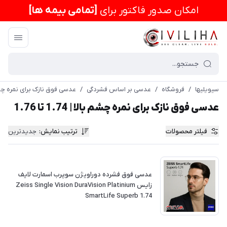
امكان صدور فاکتور برای
[تمامی بیمه ها]
سیویلیها
/
فروشگاه
/
عدسی بر اساس فشردگی
/
عدسی فوق نازک برای نمره چشم بالا | 4
عدسی فوق نازک برای نمره چشم بالا | 1.74 تا 1.76
فیلتر محصولات
ترتیب نمایش
:
جدیدترین
عدسی فوق فشرده دوراویژن سوپرب اسمارت لایف
زایس Zeiss Single Vision DuraVision Platinium
SmartLife Superb 1.74