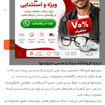
info@civiliha.com
حساب کاربری
خدمات مشتریان
ارسال فوری در تهران + ارسال به سراسر کشور
مجله فروشگاه
حریم خصوصی
لیست محصولات
پشتیبانی واتساپ 09397003162
درباره ما
از جدید‌ترین تخفیف‌ها با‌ خبر شوید
ثبت
درباره فروشگاه عینک و عدسی سیویلیها
سیویلیها فروشگاه تخصصی عینک طبی، فریم عینک و عدسی عینک است که با
هدف کمک به انتخاب آگاهانه‌تر محصولات بینایی راه‌اندازی شده است. در
سیویلیها می‌توانید انواع عدسی طبی، عدسی آنتی‌رفلکس، بلوکنترل، فتوکرومیک،
تدریجی، دبل آسفریک و فریم‌های طبی را بررسی و برای خرید مناسب‌ترین گزینه
مشاوره دریافت کنید.
تیم سیویلیها تلاش می‌کند با ارائه برندهای معتبر، توضیحات دقیق محصولات و