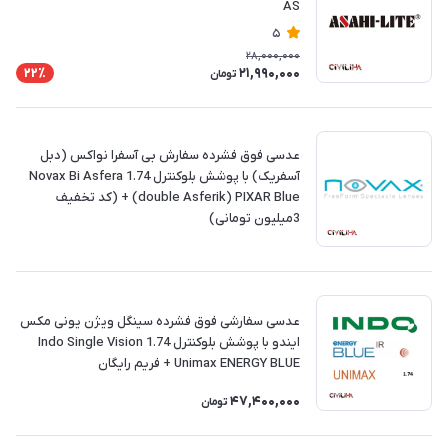
AS
5
28,000,000
21,990,000
22٪
تومان
عدسی فوق فشرده سفارش بی آسفرا نواکس (دبل
آسفریک) با پوشش بلوکنترل 1.74 Novax Bi Asfera
(double Asferik) PIXAR Blue + (کد تخفیف
3میلیون تومانی)
عدسی سفارشی فوق فشرده سینگل ویژن یونی مکس
ایندو با پوشش بلوکنترل 1.74 Indo Single Vision
Unimax ENERGY BLUE + فريم رايگان
47,400,000
تومان