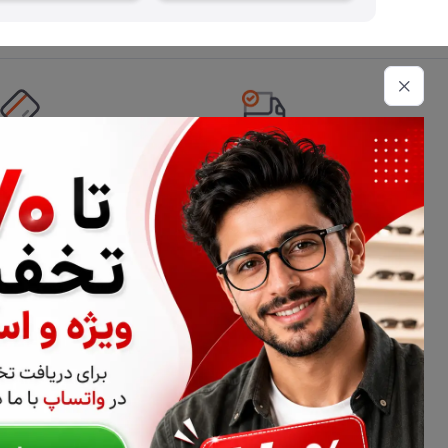
تحویل اکسپرس
امکان پرداخت 
اطلاعات تماس
02177116909
info@civiliha.com
ارسال فوری در تهران + ارسال به سراسر کشور