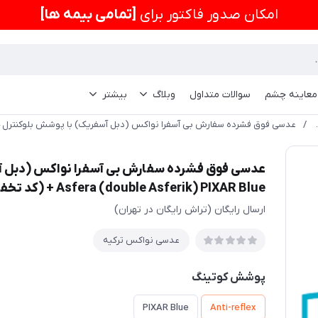
امكان صدور فاکتور برای
[تمامی بیمه ها]
 معاینه چشم
سوالات متداول
وبلاگ
بیشتر
رکیه
/
Asfera (double Asferik) PIXAR Blue + (کد تخفیف 3میلیون تومانی)
ارسال رایگان (تراش رایگان در تهران)
عدسی نواکس ترکیه
پوشش کوتینگ
PIXAR Blue
Anti-reflex