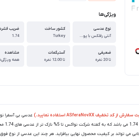
ویژگی‌ها
نوع عدسی
کشور ساخت
ضریب فشرد
آنتی رفلکس با پوشش بلوکنترل انتخابی Novax Bi Asfera (double Asferik) PIXAR Blue
Turkey
1.74
ضعیفی
آستیگمات
مشاهده
تا 20 نمره
تا 12.00 نمره
همه ویژگی‌ه
از کد تخفیف ASferaNovXX استفاده نمایید.)
عدسی بی آسفرا نو
شکست .67