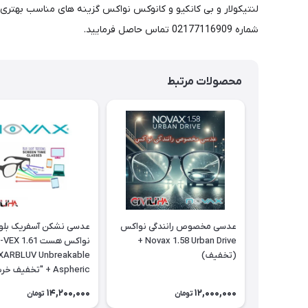
شماره 02177116909 تماس حاصل فرمایید.
محصولات مرتبط
عدسی مخصوص رانندگی نواکس
عدسی نشکن آسفریک بلوک
Novax 1.58 Urban Drive +
نواکس هست .61
(تخفیف)
XARBLUV Unbreakable
Aspheric + "تخفیف خرید"
14,200,000
12,000,000
تومان
تومان