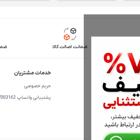
آنلاین
ضمانت اصالت کالا
ضما
دسترسی سریع
خدمات مشتریان
حساب کاربری
حریم خصوصی
مجله فروشگاه
پشتیبانی واتساپ 09397003162
لیست محصولات
درباره ما