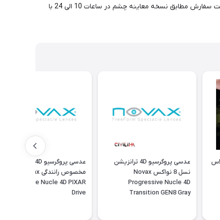
لنتیکولار و بی کانکیو و کانوکس نواکس گزینه های مناسب بهتری هستند. قیمت درج گردیده برای یک جفت عدسی می باشد. برای مشاوه و یا ثبت سفارش مطابق نسخه معاینه چشم در ساعات 10 الی 24 با
و تریون 3D پلاس
عدسی پروگرسیو 4D ترانزیشن
عدسی پروگرسیو 4D نواکس
نسل 8 نواکس Novax
مخصوص رانندگی Novax
Progressive Nucle 4D PIXAR
Progressive Nucle 4D
Drive
Transition GEN8 Gray