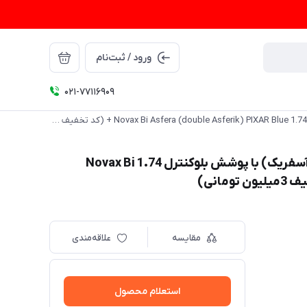
ورود / ثبت‌نام
021-77116909
عدسی فوق فشرده سفارش بی آسفرا نواکس (دبل آسفریک) با پوشش بلوکنترل 1.74 Novax Bi Asfera (double Asferik) PIXAR Blue + (کد تخفیف 3میلیون تومانی)
عدسی فوق فشرده سفارش بی آسفرا نواکس (دبل آسفریک) با پوشش بلوکنترل 1.74 Novax Bi
مقایسه
علاقه‌مندی
استعلام محصول