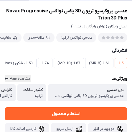
عدسی پروگرسیو تریون 3D پلاس نواکس Novax Progressive
Trion 3D Plus
ارسال رایگان (تراش رایگان در تهران)
عدسی نواکس ترکیه
علاقه‌مندی
مقایسه
فشردگی
1.5
1.61 (MR-8)
1.67 (MR-10)
1.74
1.53 نشکن (Trivex)
ویژگی‌ها
مشاهده همه
نوع عدسی
کشور ساخت
گارانتی
عدسی پروگرسیو تریون 3D پلاس نواکس Novax Progressive Trion 3D Plus
ترکیه
گارانتی ا
استعلام محصول
موجود در انبار
ارسال سریع
گارانتی اصالت کالا