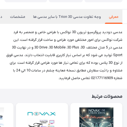
معرفی
وجه تفاوت عدسی Trion 3D با سایر عدسی ها
مشخصات
دی
عدسی دودید پروگرسیو تریون 3D نواکس با طراحی خاص و منحصر به فرد
شرکت نواکس برای امور مختلفی مورد طراحی و ساخت قرار گرفته است، این
عدسی در 5 مدل مختلف، 3D Drive ،3D Mobile ،3D Plus ،3D و در نهایت 3D
Sport تولید می شود که بر اساس نیاز کاربری قابلیت انتخاب دارند، عدسی فوق
از نوع 3D پلاس بوده که برای تمامی نیاز ها مورد طراحی قرار گرفته است. برای
مشاوه و یا ثبت سفارش مطابق نسخه معاینه چشم در ساعات 10 الی 24 با
شماره 02177116909 تماس حاصل فرمایید.
محصولات مرتبط