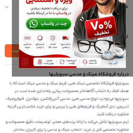
info@civiliha.com
حساب کاربری
خدمات مشتریان
ارسال فوری در تهران + ارسال به سراسر کشور
مجله فروشگاه
حریم خصوصی
لیست محصولات
پشتیبانی واتساپ 09397003162
درباره ما
از جدید‌ترین تخفیف‌ها با‌ خبر شوید
ثبت
درباره فروشگاه عینک و عدسی سیویلیها
سیویلیها فروشگاه تخصصی عینک طبی، فریم عینک و عدسی عینک است که با
هدف کمک به انتخاب آگاهانه‌تر محصولات بینایی راه‌اندازی شده است. در
سیویلیها می‌توانید انواع عدسی طبی، عدسی آنتی‌رفلکس، بلوکنترل، فتوکرومیک،
تدریجی، دبل آسفریک و فریم‌های طبی را بررسی و برای خرید مناسب‌ترین گزینه
مشاوره دریافت کنید.
تیم سیویلیها تلاش می‌کند با ارائه برندهای معتبر، توضیحات دقیق محصولات و
مشاوره تخصصی قبل از خرید، انتخاب عینک و عدسی را برای کاربران ساده‌تر،