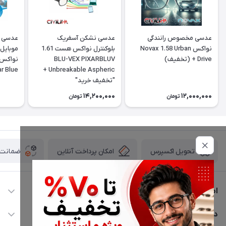
عدسی مخصوص رانندگی
عدسی نشکن آسفریک
نواکس Novax 1.58 Urban
بلوکنترل نواکس هست 1.61
موبایل 
Drive + (تخفیف)
BLU-VEX PIXARBLUV
ar Blue
Unbreakable Aspheric +
"تخفیف خرید"
14,200,000
12,000,000
تومان
تومان
امکان پرداخت آنلاین
ضمانت ا
تحویل اکسپرس
اطلاعات تماس
02177116909
دسترسی سریع