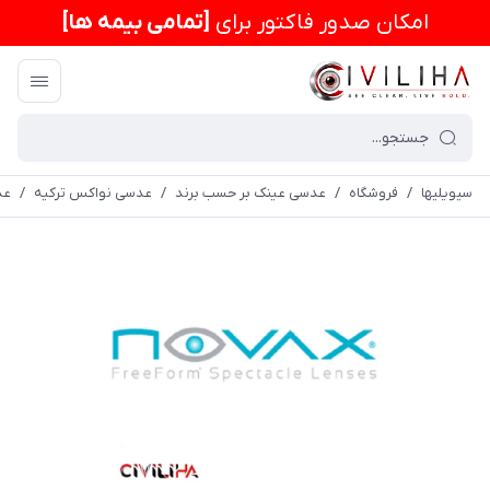
امكان صدور فاکتور برای
[تمامی بیمه ها]
سیویلیها
/
فروشگاه
/
عدسی عینک بر حسب برند
/
عدسی نواکس ترکیه
/
عدسی پروگ