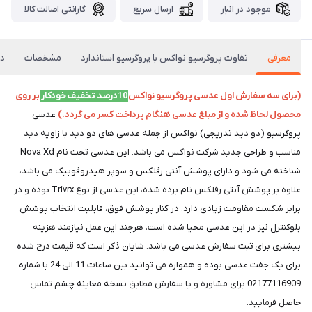
موجود در انبار
ارسال سریع
گارانتی اصالت کالا
معرفی
تفاوت پروگرسیو نواکس با پروگرسیو استاندارد
مشخصات
دی
(برای سه سفارش اول عدسی پروگرسیو نواکس
10درصد تخفیف خودکار
بر روی
محصول لحاظ شده و از مبلغ عدسی هنگام پرداخت کسر می گردد.)
عدسی
پروگرسیو (دو دید تدریجی) نواکس از جمله عدسی های دو دید با زاویه دید
مناسب و طراحی جدید شرکت نواکس می باشد. این عدسی تحت نام Nova Xd
شناخته می شود و دارای پوشش آنتی رفلکس و سوپر هیدروفوبیک می باشد،
علاوه بر پوشش آنتی رفلکس نام برده شده، این عدسی از نوع Trivrx بوده و در
برابر شکست مقاومت زیادی دارد. در کنار پوشش فوق، قابلیت انتخاب پوشش
بلوکنترل نیز در این عدسی محیا شده است، هرچند این عمل نیازمند هزینه
بیشتری برای ثبت سفارش عدسی می باشد. شایان ذکر است که قیمت درج شده
برای یک جفت عدسی بوده و همواره می توانید بین ساعات 11 الی 24 با شماره
02177116909 برای مشاوره و یا سفارش مطابق نسخه معاینه چشم تماس
حاصل فرمایید.