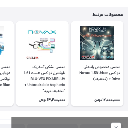
محصولات مرتبط
عدسی مخصوص رانندگی
عدسی نشکن آسفریک
نواکس Novax 1.58 Urban
بلوکنترل نواکس هست 1.61
موبایل 
Drive + (تخفیف)
BLU-VEX PIXARBLUV
ar Blue
Unbreakable Aspheric +
"تخفیف خرید"
14,200,000
12,000,000
تومان
تومان