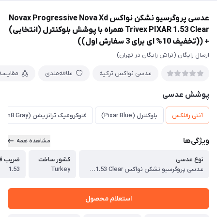
عدسی پروگرسیو نشکن نواکس Novax Progressive Nova Xd
Trivex PIXAR 1.53 Clear همراه با پوشش بلوکنترل (انتخابی)
+ ((تخفیف 10% ای برای 3 سفارش اول))
ارسال رایگان (تراش رایگان در تهران)
عدسی نواکس ترکیه
علاقه‌مندی
مقایسه
پوشش عدسی
آنتی رفلکس
بلوکنترل (Pixar Blue)
فتوکرومیک ترانزیشن (Transition Gen8 Gray)
ویژگی‌ها
مشاهده همه
نوع عدسی
کشور ساخت
ضریب ف
عدسی پروگرسیو نشکن نواکس Novax Progressive Nova Xd Trivex PIXAR 1.53 Clear همراه با پوشش بلوکنترل (انتخابی)
Turkey
1.53
استعلام محصول