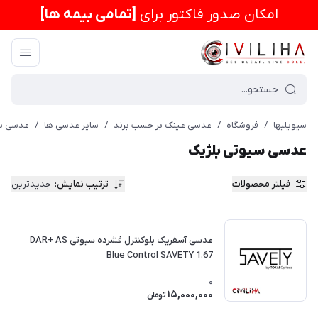
امكان صدور فاکتور برای
[تمامی بیمه ها]
سیویلیها
/
فروشگاه
/
عدسی عینک بر حسب برند
/
سایر عدسی ها
/
عدسی سی
عدسی سیوتی بلژیک
فیلتر محصولات
ترتیب نمایش
:
جدیدترین
عدسی آسفریک بلوکنترل فشرده سیوتی DAR+ AS
Blue Control SAVETY 1.67
0
15,000,000
تومان