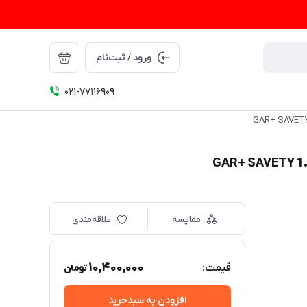
ورود / ثبت‌نام
021-77116909
مقایسه
علاقه‌مندی
10,400,000
قیمت:
تومان
افزودن به سبدخرید