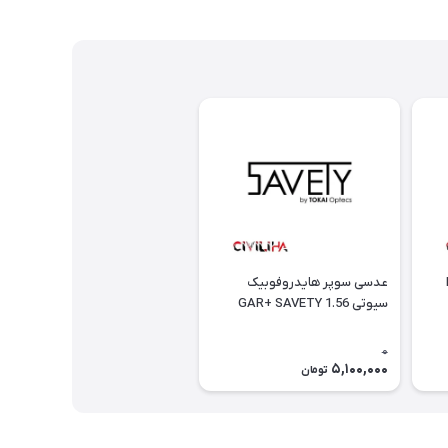
+
عدسی سوپر هایدروفوبیک
سیوتی GAR+ SAVETY 1.56
0
5,100,000
تومان