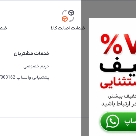
آنلاین
ضمانت اصالت کالا
ضما
دسترسی سریع
خدمات مشتریان
حساب کاربری
حریم خصوصی
مجله فروشگاه
پشتیبانی واتساپ 09397003162
لیست محصولات
درباره ما