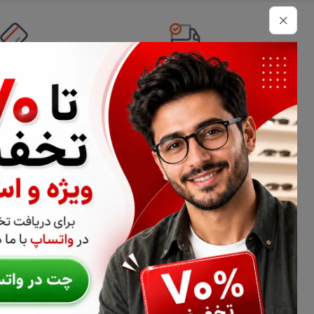
تحویل اکسپرس
امکان پرداخت 
اطلاعات تماس
02177116909
info@civiliha.com
ارسال فوری در تهران + ارسال به سراسر کشور
درباره فروشگاه عینک و عدسی سیویلیها