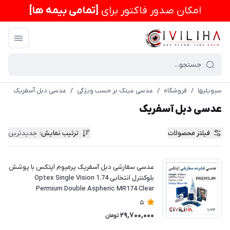
امكان صدور فاکتور برای
[تمامی بیمه ها]
سیویلیها
/
فروشگاه
/
عدسی عینک بر حسب ویژگی
/
عدسی دبل آسفریک
عدسی دبل آسفریک
فیلتر محصولات
ترتیب نمایش
:
جدیدترین
عدسی سفارشی دبل آسفریک پرمیوم اپتکس با پوشش
بلوکنترل انتخابی 1.74 Optex Single Vision
Permium Double Aspheric MR174 Clear
5
29,700,000
تومان