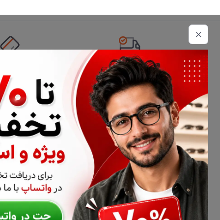
تحویل اکسپرس
امکان پرداخت 
اطلاعات تماس
02177116909
info@civiliha.com
ارسال فوری در تهران + ارسال به سراسر کشور