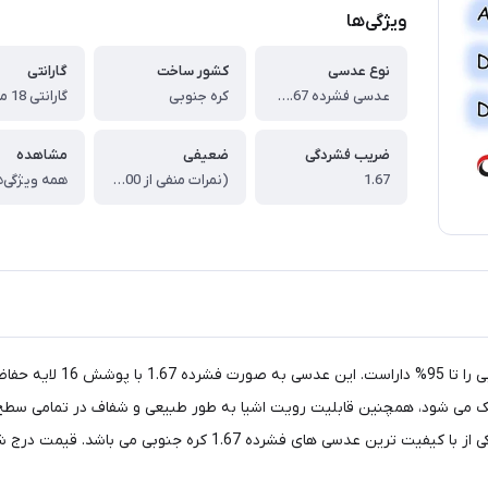
ویژگی‌ها
نوع عدسی
کشور ساخت
گارانتی
عدسی فشرده 1.67 بلوکات دبل آسفریک کراون لنز تک Lens Tech Bluecut Double Aspheric
کره جنوبی
ضریب فشردگی
ضعیفی
مشاهده
1.67
(نمرات منفی از 2.00- الی 20.00-) و (نمرات مثبت 2.00+ الی 6.00+)
همه ویژگی‌ه
منفی و 2 نمره آستیگمات در نمرات مثبت را داراست. این عدسی یکی از با