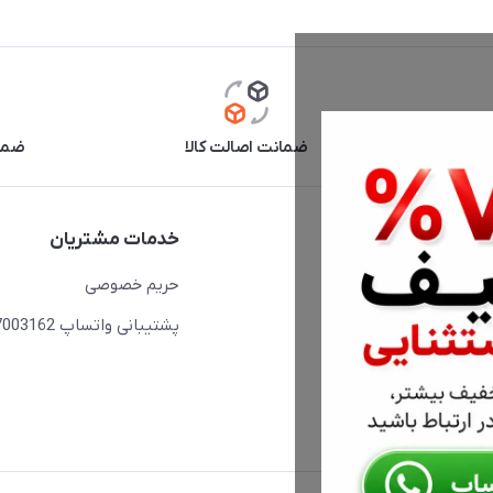
آنلاین
ضمانت اصالت کالا
ضما
دسترسی سریع
خدمات مشتریان
حساب کاربری
حریم خصوصی
مجله فروشگاه
پشتیبانی واتساپ 09397003162
لیست محصولات
درباره ما