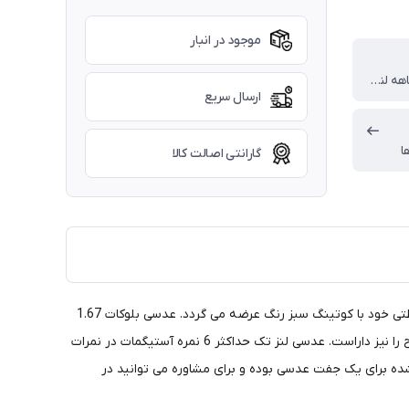
موجود در انبار
گارانتی 18 ماهه لنز تک
ارسال سریع
ا
گارانتی اصالت کالا
عدسی لنزتک با پوشش بلوکات قابلیت فیلترینگ اشعه مضر نور آبی را تا 95% داراست. این عدسی به صورت فشرده 1.67 با پوشش 16 لایه حفاظتی خود با کوتینگ سبز رنگ عرضه می گردد. عدسی بلوکات 1.67
لنز تک دبل آسفریک بوده و مانع از تغییر ابعاد چشم در پشت عینک می شود، همچنین قابلیت رویت اشیا به طور طبیعی و شفاف در تمامی سطح را نیز داراست. عدسی لنز تک حداکثر 6 نمره آستیگمات در نمرات
 کیفیت ترین عدسی های فشرده 1.67 کره جنوبی می باشد. قیمت درج شده برای یک جفت عدسی بوده و برای مشاوره می توانید در