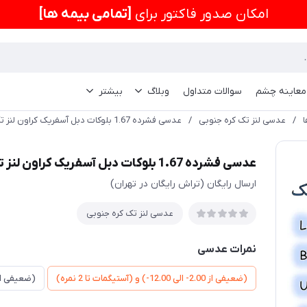
امكان صدور فاکتور برای
[تمامی بیمه ها]
 معاینه چشم
سوالات متداول
وبلاگ
بیشتر
/
عدسی لنز تک کره جنوبی
/
عدسی فشرده 1.67 بلوکات دبل آسفریک کراون لنز تک Lens Tech Bluecut Double Aspheric Crown
عدسی فشرده 1.67 بلوکات دبل آسفریک کراون لنز تک Lens Tech Bluecut Double Aspheric Crown
ارسال رایگان (تراش رایگان در تهران)
عدسی لنز تک کره جنوبی
نمرات عدسی
(ضعیفی از 2.00- الی 12.00-) و (آستیگمات تا 2 نمره)
(ضعیفی از 12.00- الی 15.00- بدون آست