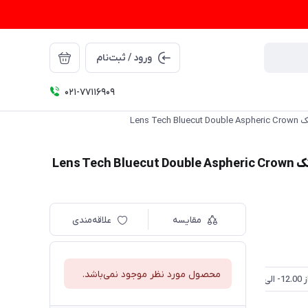
ورود / ثبت‌نام
021-77116909
مقایسه
علاقه‌مندی
محصول مورد نظر موجود نمی‌باشد.
یگمات)
(ضعیفی از 12.25- الی 20.00-) و (آستیگمات تا 2 نمره)