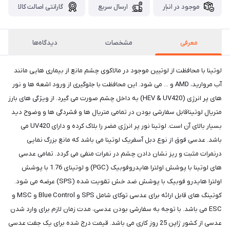
موجود در انبار
ارسال سریع
گارانتی اصالت کالا
معرفی
مشخصات
دیدگاه‌ها
لوتینا با محافظت از لوتیین موجود در مالاکوی چشم مانع از بیماری هایی مانند
آب مروارید، AMD و ... می شود. این محافظت با جلوگیری از ورود اشعه ها و نور
های پر انرژی (HEV & UV420) به داخل چشم صورت می گیرد. از ویژگی های بارز
متریال لوتیناقابل سفارشی بودن در تمامی متریال ها و فشردگی ها و وضوح دید
بسیار بالای آن است. لوتینا نور پر انرژی مضر را بلاک کرده و دارای UV420 می
باشد. عدسی فوق از نوع دبل آسفریک لوتینا می باشد که مانع بزرگ نمایی
درنمرات مثبت و ریز نشان دادن چشم در نمرات منفی می گردد. تمامی عدسی
های لوتینا با پوشش اولترا هایدروفوبیک (PGC) و لوتینای 1.76 با پوشش
اولترا هایدرو فوبیک با پوشش ضد خش تقویت شده (SPS) عرضه می شود.
کوتینگ های قابل ارائه برای عدسی توکای شامل SPS و Blue Control و MSC و
ESC می باشد. با توجه به سفارشی بودن عدسی، مدت زمان لازم برای وارد شدن
عدسی از کشور ژاپن 25 روز کاری می باشد. قیمت درج شده برای یک جفت عدسی