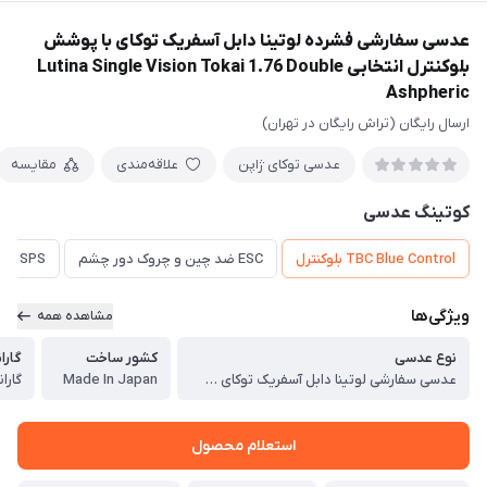
‎عدسی سفارشی فشرده لوتینا دابل آسفریک توکای با پوشش
بلوکنترل انتخابی Lutina Single Vision Tokai 1.76 Double
Ashpheric
ارسال رایگان (تراش رایگان در تهران)
عدسی توکای ژاپن
علاقه‌مندی
مقایسه
کوتینگ عدسی
TBC Blue Control بلوکنترل
ESC ضد چین و چروک دور چشم
SPS اولترا هایدروفوبیک با ضد خش تقویت شده (رایگان)
ویژگی‌ها
مشاهده همه
نوع عدسی
کشور ساخت
گارا
‎عدسی سفارشی لوتینا دابل آسفریک توکای Lutina Single Vision Tokai 1.76 Double Ashpheric
Made In Japan
گارانتی 
استعلام محصول