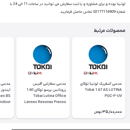
لوتینا بوده و برای مشاوره و یا ثبت سفارش می توانید در ساعات 11 الی 24 با
شماره 02177116909 تماس حاصل فرمایید.
محصولات مرتبط
عدسی آسفریک لوتینا توکای
‎عدسی سفارشی آفیس
‎عدسی 
Tokai 1.67 AS LUTINA
رزونانس پرسو توکای 1.60
ses BS
Tokai Lutina Office
PGC-P-UV
Indoor
Lenses Resonas Presso
35,100,000
تومان