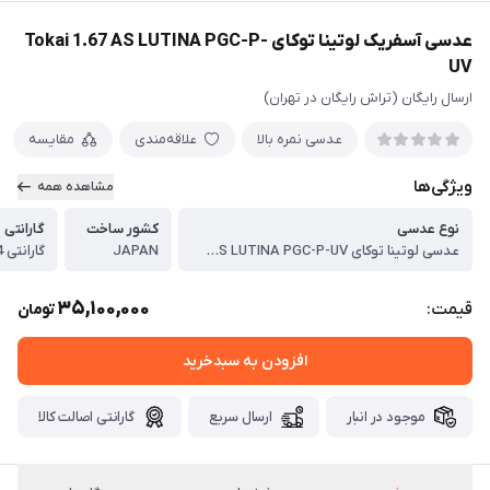
عدسی آسفریک لوتینا توکای Tokai 1.67 AS LUTINA PGC-P-
UV
ارسال رایگان (تراش رایگان در تهران)
عدسی نمره بالا
علاقه‌مندی
مقایسه
ویژگی‌ها
مشاهده همه
نوع عدسی
کشور ساخت
گارانتی
عدسی لوتینا توکای Tokai 1.6 AS LUTINA PGC-P-UV
JAPAN
گارانتی 24 ماهه پوشش توکای
35,100,000
قیمت:
تومان
افزودن به سبدخرید
موجود در انبار
ارسال سریع
گارانتی اصالت کالا