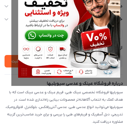
02177116909
دسترسی سریع
info@civiliha.com
حساب کاربری
خدمات مشتریان
ارسال فوری در تهران + ارسال به سراسر کشور
مجله فروشگاه
حریم خصوصی
لیست محصولات
پشتیبانی واتساپ 09397003162
درباره ما
از جدید‌ترین تخفیف‌ها با‌ خبر شوید
ثبت
درباره فروشگاه عینک و عدسی سیویلیها
سیویلیها فروشگاه تخصصی عینک طبی، فریم عینک و عدسی عینک است که با
هدف کمک به انتخاب آگاهانه‌تر محصولات بینایی راه‌اندازی شده است. در
سیویلیها می‌توانید انواع عدسی طبی، عدسی آنتی‌رفلکس، بلوکنترل، فتوکرومیک،
تدریجی، دبل آسفریک و فریم‌های طبی را بررسی و برای خرید مناسب‌ترین گزینه
مشاوره دریافت کنید.