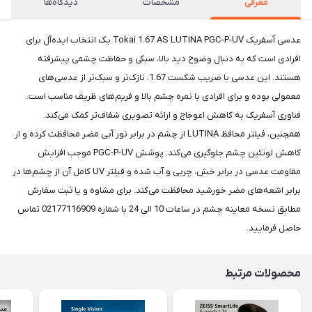
معرفی
مشخصات
دیدگاه‌ها
عدسی آسفریک Tokai 1.67 AS LUTINA PGC-P-UV یک انتخاب ایده‌آل برای
افرادی است که به دنبال وضوح دید بالا، سبکی و حفاظت چشمی پیشرفته
هستند. این عدسی با ضریب شکست 1.67، نازک‌تر و سبک‌تر از عدسی‌های
معمولی بوده و برای افرادی با نمره چشم بالا و فریم‌های ظریف مناسب است.
فناوری آسفریک به کاهش اعوجاج و ارائه تصویری شفاف‌تر کمک می‌کند.
همچنین، فیلتر محافظ LUTINA از چشم در برابر نور آبی مضر محافظت کرده و از
کاهش لوتئین چشم جلوگیری می‌کند. پوشش PGC-P-UV موجب افزایش
مقاومت عدسی در برابر خش، چربی و آب شده و فیلتر UV کامل آن از چشم‌ها در
برابر اشعه‌های مضر خورشید محافظت می‌کند. برای مشاوه و یا ثبت سفارش
مطابق نسخه معاینه چشم در ساعات 10 الی 24 با شماره 02177116909 تماس
حاصل فرمایید.
محصولات مرتبط