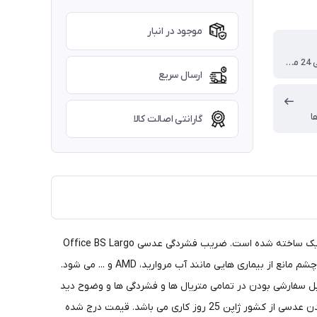
موجود در انبار
گارانتی رسمی 24 ماهه توکای
ارسال سریع
ا
گارانتی اصالت کالا
عدسی آفیس بی اس لارگو توکای یکی از عدسی های مخصوص محیط کار می باشد. این عدسی با طراحی آفیس پیشرفته و با تمرکز بر روی دید نزدیک ساخته شده است. ضریب فشردگی عدسی Office BS Largo
Tokai نیز 1.6 می باشد که در دسته عدسی های نیمه فشرده و با متریال لوتینا ساخته شده است. لوتینا با محافظت از لوتیین موجود در مالاکوی چشم مانع از بیماری هایی مانند آب مروارید، AMD و ... می شود.
 از ویژگی های بارز متریال لوتینا قابل سفارشی بودن در تمامی متریال ها و فشردگی ها و وضوح دید
بسیار بالای آن است. لوتینا نور پر انرژی مضر را بلاک کرده و دارای UV420 می باشد. با توجه به سفارشی بودن عدسی، مدت زمان لازم برای وارد شدن عدسی از کشور ژاپن 25 روز کاری می باشد. قیمت درج شده