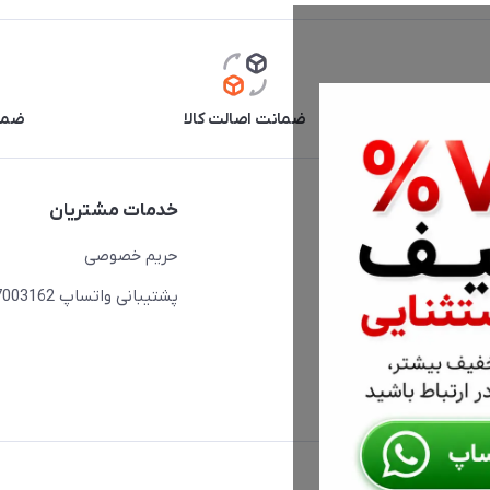
آنلاین
ضمانت اصالت کالا
ضما
دسترسی سریع
خدمات مشتریان
حساب کاربری
حریم خصوصی
مجله فروشگاه
پشتیبانی واتساپ 09397003162
لیست محصولات
درباره ما