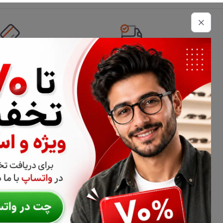
تحویل اکسپرس
امکان پرداخت 
اطلاعات تماس
02177116909
info@civiliha.com
ارسال فوری در تهران + ارسال به سراسر کشور
درباره فروشگاه عینک و عدسی سیویلیها