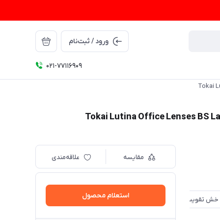
ورود / ثبت‌نام
021-77116909
مقایسه
علاقه‌مندی
استعلام محصول
TBC بلوکنترل
MSC اولتراهایدروفوبیک با طول عمر بالا