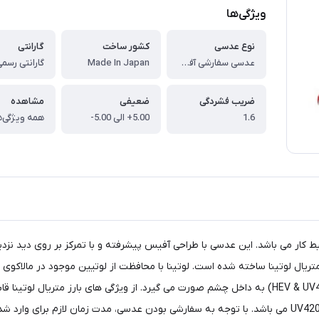
ویژگی‌ها
نوع عدسی
کشور ساخت
گارانتی
‎عدسی سفارشی آفیس بی اس لارگو توکای 1.60 Tokai Lutina Office Lenses BS Largo
Made In Japan
ضریب فشردگی
ضعیفی
مشاهده
1.6
5.00+ الی 5.00-
همه ویژگی‌ه
این محافظت با جلوگیری از ورود اشعه ها و نور های پر انرژی (HEV & UV420) به داخل چشم صورت می گیرد.