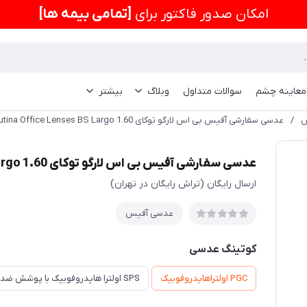
امكان صدور فاکتور برای
[تمامی بیمه ها]
 معاینه چشم
سوالات متداول
وبلاگ
بیشتر
س
/
ارسال رایگان (تراش رایگان در تهران)
عدسی آفیس
کوتینگ عدسی
PGC اولتراهایدروفوبیک
SPS اولترا هایدروفوبیک با پوشش ضد خش تقویت شده