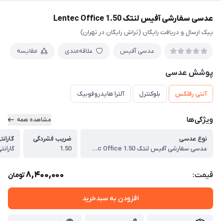
عدسی سفارشی آفیس لنتک Lentec Office 1.50
پیک ارسال و دریافت رایگان (تراش رایگان در تهران)
عدسی آفیس
علاقه‌مندی
مقایسه
پوشش عدسی
آنتی رفلکس
بلوکنترل
آلترا هایدروفوبیک
ویژگی‌ها
مشاهده همه
نوع عدسی
ضریب فشردگی
گارانت
عدسی سفارشی آفیس لنتک Lentec Office 1.50
1.50
گارانتی 36 ماهه 
8,400,000
قیمت:
تومان
افزودن به سبدخرید