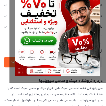
اطلاعات تماس
02177116909
دسترسی سریع
info@civiliha.com
حساب کاربری
خدمات مشتریان
ارسال فوری در تهران + ارسال به سراسر کشور
مجله فروشگاه
حریم خصوصی
لیست محصولات
پشتیبانی واتساپ 09397003162
درباره ما
از جدید‌ترین تخفیف‌ها با‌ خبر شوید
ثبت
درباره فروشگاه عینک و عدسی سیویلیها
سیویلیها فروشگاه تخصصی عینک طبی، فریم عینک و عدسی عینک است که با
هدف کمک به انتخاب آگاهانه‌تر محصولات بینایی راه‌اندازی شده است. در
سیویلیها می‌توانید انواع عدسی طبی، عدسی آنتی‌رفلکس، بلوکنترل، فتوکرومیک،