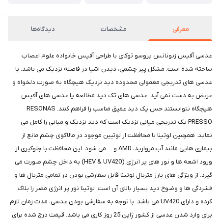
معرفی
مشخصات
دیدگاه‌ها
عدسی آفیس زنونانس پروسو توکای با طراحی آفیس خانواده علوم اعصاب
ساخته شده است. مشکل پیر چشمی، دیدن اشیا در فاصله نزدیک می باشد. با
عدسی های تدریجی معمولی محدوده دید نزدیک هیچگاه به صورت دلخواه و
عریض به دست نمی آید. عدسی های تک دید مطالعه یا عدسی های آفیس
هیچگاه نتوانستند حس یک دید عمیق مناسب را فراهم کنند. RESONAS
PRESSO یک تدریجی میانی نزدیک است که دید نزدیک و میانی را کامل می
نماید. همچنین لوتینا با محافظت از لوتیین موجود در مالاکوی چشم مانع از
بیماری هایی مانند آب مروارید، AMD و ... می شود. این محافظت با جلوگیری از
ورود اشعه ها و نور های پر انرژی (HEV & UV420) به داخل چشم صورت می
گیرد. از ویژگی های بارز متریال لوتینا قابل سفارشی بودن در تمامی متریال ها و
فشردگی ها و وضوح دید بسیار بالای آن است. لوتینا نور پر انرژی مضر را بلاک
کرده و دارای UV420 می باشد. با توجه به سفارشی بودن عدسی، مدت زمان لازم
برای وارد شدن عدسی از کشور ژاپن 25 روز کاری می باشد. قیمت درج شده برای