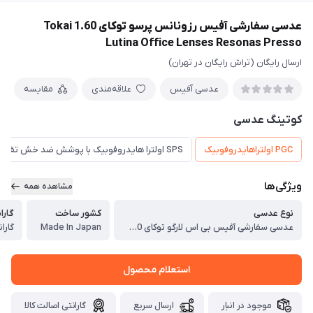
‎عدسی سفارشی آفیس رزونانس پرسو توکای 1.60 Tokai
Lutina Office Lenses Resonas Presso
ارسال رایگان (تراش رایگان در تهران)
عدسی آفیس
علاقه‌مندی
مقایسه
کوتینگ عدسی
PGC اولتراهایدروفوبیک
SPS اولترا هایدروفوبیک با پوشش ضد خش تقویت شده
ویژگی‌ها
مشاهده همه
نوع عدسی
کشور ساخت
گارا
‎عدسی سفارشی آفیس بی اس لارگو توکای 1.60 Tokai Lutina Office Lenses BS Largo
Made In Japan
گارانتی 
استعلام محصول
موجود در انبار
ارسال سریع
گارانتی اصالت کالا