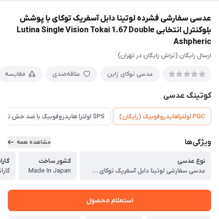
‎عدسی سفارشی فشرده لوتینا دابل آسفریک توکای با پوشش
بلوکنترل انتخابی Lutina Single Vision Tokai 1.67 Double
Ashpheric
ارسال رایگان (تراش رایگان در تهران)
عدسی توکای ژاپن
علاقه‌مندی
مقایسه
کوتینگ عدسی
PGC اولتراهایدروفوبیک (رایگان)
SPS اولترا هایدروفوبیک با ضد خش تقویت شده
ویژگی‌ها
مشاهده همه
نوع عدسی
کشور ساخت
گارا
‎عدسی سفارشی لوتینا دابل آسفریک توکای Lutina Single Vision Tokai 1.67 Double Ashpheric
Made In Japan
گارانتی 
استعلام محصول