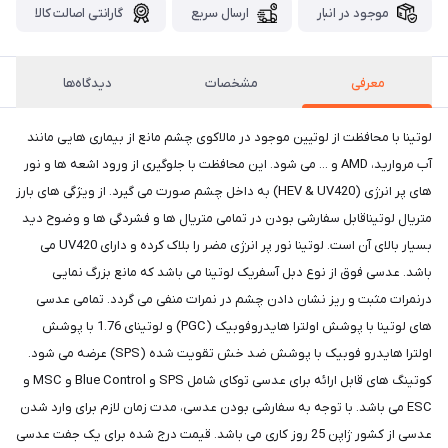
موجود در انبار
ارسال سریع
گارانتی اصالت کالا
معرفی
مشخصات
دیدگاه‌ها
لوتینا با محافظت از لوتیین موجود در مالاکوی چشم مانع از بیماری هایی مانند
آب مروارید، AMD و ... می شود. این محافظت با جلوگیری از ورود اشعه ها و نور
های پر انرژی (HEV & UV420) به داخل چشم صورت می گیرد. از ویژگی های بارز
متریال لوتیناقابل سفارشی بودن در تمامی متریال ها و فشردگی ها و وضوح دید
بسیار بالای آن است. لوتینا نور پر انرژی مضر را بلاک کرده و دارای UV420 می
باشد. عدسی فوق از نوع دبل آسفریک لوتینا می باشد که مانع بزرگ نمایی
درنمرات مثبت و ریز نشان دادن چشم در نمرات منفی می گردد. تمامی عدسی
های لوتینا با پوشش اولترا هایدروفوبیک (PGC) و لوتینای 1.76 با پوشش
اولترا هایدرو فوبیک با پوشش ضد خش تقویت شده (SPS) عرضه می شود.
کوتینگ های قابل ارائه برای عدسی توکای شامل SPS و Blue Control و MSC و
ESC می باشد. با توجه به سفارشی بودن عدسی، مدت زمان لازم برای وارد شدن
عدسی از کشور ژاپن 25 روز کاری می باشد. قیمت درج شده برای یک جفت عدسی