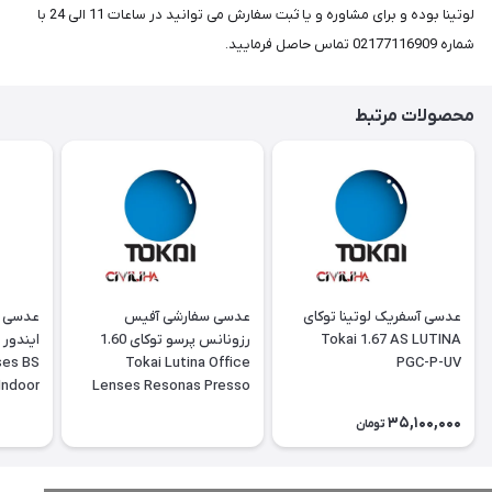
لوتینا بوده و برای مشاوره و یا ثبت سفارش می توانید در ساعات 11 الی 24 با
شماره 02177116909 تماس حاصل فرمایید.
محصولات مرتبط
عدسی آسفریک لوتینا توکای
‎عدسی سفارشی آفیس
‎عدسی 
Tokai 1.67 AS LUTINA
رزونانس پرسو توکای 1.60
ses BS
Tokai Lutina Office
PGC-P-UV
Indoor
Lenses Resonas Presso
35,100,000
تومان