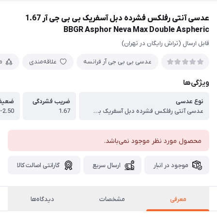
عدسی آنتی رفلکس فشرده دبل آسفریک بی بی جی آر 1.67
BBGR Asphor Neva Max Double Aspheric
قابل ارسال (تراش رایگان در تهران)
عدسی بی بی جی آر فرانسه
علاقه‌مندی
م
ویژگی‌ها
نوع عدسی
ضریب فشردگی
ضعیف
عدسی آنتی رفلکس فشرده دبل آسفریک بی بی جی آر 1.67 BBGR Asphor Neva Max Double Aspheric
1.67
2.50- الی 8.00-
محصول مورد نظر موجود نمی‌باشد.
موجود در انبار
ارسال سریع
گارانتی اصالت کالا
معرفی
مشخصات
دیدگاه‌ها