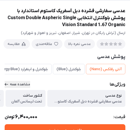
عدسی سفارشی فشرده دبل آسفریک کاستوم استاندارد با
پوشش بلوکنترل انتخابی Custom Double Aspheric Single
Vision Standard 1.67 Organic
ارسال (تراش رایگان در تهران، شیراز، اصفهان، تبریز و اهواز و شهرکرد)
عدسی نمره بالا
علاقه‌مندی
مقایسه
پوشش عدسی
آنتی رفلکس (Nano)
بلوکنترل (Blue)
بلوکنترل و اینفرارد (Energy Blue)
ویژگی‌ها
مشاهده همه
نوع عدسی
کشور ساخت
گ
عدسی سفارشی فشرده دبل آسفریک کاستوم استاندارد با پوشش بلوکنترل انتخابی Custom Double Aspheric Single Vision Standard 1.67 Organic
تحت لیسانس آلمان
گ
6,400,000
قیمت:
تومان