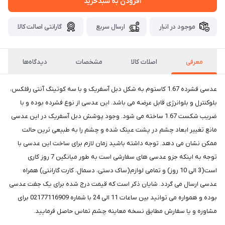
افزودن به سبدخرید
موجود در انبار
ارسال سریع
گارانتی اصالت کالا
معرفی
اصلات کالا
مشخصات
دیدگاه‌ها
عدسی فشرده 1.67 کاستوم به شکل دبل آسفریک و با سه کوتینگ آنتی رفلکس،
بلوکنترل و بلوانرژی قابل عرضه می باشد. این عدسی از نوع فشرده بوده و با
ضریب شکست 1.67 ساخته می شود. وجود پوشش دبل آسفریک در این عدسی
مانع تغییر ابعاد چشم در پشت عینک شده و چشم را به طبیعی ترین حالت
ممکن نشان می دهد. توجه داشته باشید زمان لازم برای ساخت این عدسی با
توجه به اینکه جزو عدسی های سفارشی است به طور میانگین 7 روز کاری
است(3 الی 10 روز) و تمامی لوازم(ساک دستی، دسمال، کارت گارانتی) همراه
عدسی ارسال می گردد. شایان ذکر است که قیمت درج شده برای یک جفت عدسی
بوده و همواره می توانید بین ساعات 11 الی 24 با شماره 02177116909 برای
مشاوره و یا سفارش مطابق نسخه معاینه چشم تماس حاصل فرمایید.