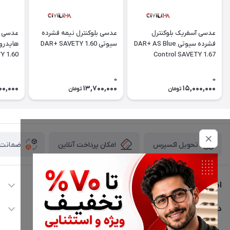
عدسی آسفریک بلوکنترل
عدسی بلوکنترل نیمه فشرده
عدسی ن
فشرده سیوتی DAR+ AS Blue
سیوتی DAR+ SAVETY 1.60
Y 1.60
Control SAVETY 1.67
0
0
00,000
13,700,000
15,000,000
تومان
تومان
امکان پرداخت آنلاین
ضمانت ا
تحویل اکسپرس
اطلاعات تماس
02177116909
دسترسی سریع
info@civiliha.com
حساب کاربری