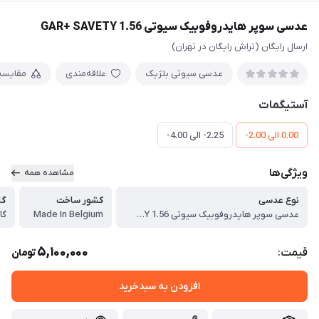
عدسی سوپر هایدروفوبیک سیوتی GAR+ SAVETY 1.56
ارسال رایگان (تراش رایگان در تهران)
عدسی سیوتی بلژیک
علاقه‌مندی
مقایسه
آستیگمات
0.00 الی 2.00-
2.25- الی 4.00-
ویژگی‌ها
مشاهده همه
نوع عدسی
کشور ساخت
گا
عدسی سوپر هایدروفوبیک سیوتی GAR+ SAVETY 1.56
Made In Belgium
گا
5,100,000
قیمت:
تومان
افزودن به سبدخرید