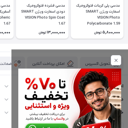
عدسی پلی کربنات فتوکرومیک
عدسی فشرده فتوکرومیک
عدسی آ
اسمارت ویژن SMART
دودی اسمارت ویژن SMART
آسفریک
pheric
VISION Photo Spin Coat
VISION Photo
1.67
1.67
Polycarbonate 1.59
00,000
13,000,000
5,800,000
تومان
تومان
امکان پرداخت آنلاین
ضمانت ا
تحویل اکسپرس
اطلاعات تماس
02177116909
دسترسی سریع
info@civiliha.com
حساب کاربری
خدمات مشتریان
ارسال فوری در تهران + ارسال به سراسر کشور
مجله فروشگاه
حریم خصوصی