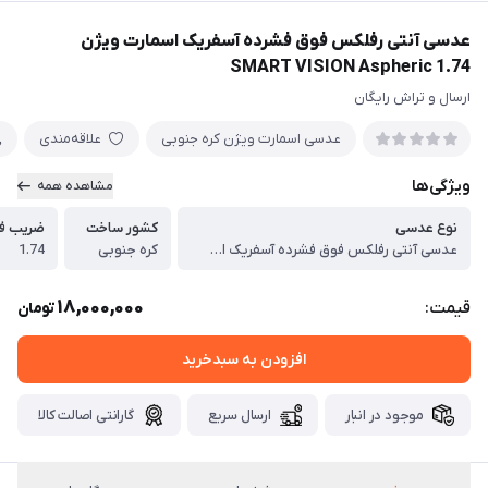
عدسی آنتی رفلکس فوق فشرده آسفریک اسمارت ویژن
SMART VISION Aspheric 1.74
ارسال و تراش رایگان
عدسی اسمارت ویژن کره جنوبی
علاقه‌مندی
ویژگی‌ها
مشاهده همه
نوع عدسی
کشور ساخت
ضریب ف
عدسی آنتی رفلکس فوق فشرده آسفریک اسمارت ویژن SMART VISION Aspheric 1.74
کره جنوبی
1.74
18,000,000
قیمت:
تومان
افزودن به سبدخرید
موجود در انبار
ارسال سریع
گارانتی اصالت کالا