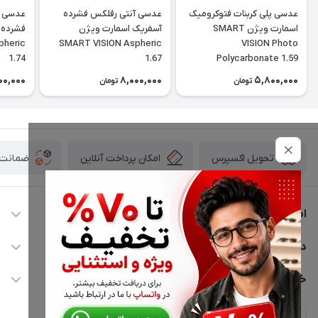
عدسی پلی کربنات فتوکرومیک
عدسی آنتی رفلکس فشرده
عدسی آ
اسمارت ویژن SMART
آسفریک اسمارت ویژن
فشرده 
pheric
SMART VISION Aspheric
VISION Photo
1.74
1.67
Polycarbonate 1.59
00,000
8,000,000
5,800,000
تومان
تومان
امکان پرداخت آنلاین
ضمانت ا
تحویل اکسپرس
اطلاعات تماس
02177116909
دسترسی سریع
info@civiliha.com
حساب کاربری
خدمات مشتریان
ارسال فوری در تهران + ارسال به سراسر کشور
مجله فروشگاه
حریم خصوصی