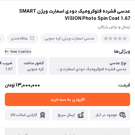
عدسی فشرده فتوکرومیک دودی اسمارت ویژن SMART
VISION Photo Spin Coat 1.67
ارسال و تراش رایگان
عدسی اسمارت ویژن کره جنوبی
علاقه‌مندی
ویژگی‌ها
مشاهده همه
نوع عدسی
کشور ساخت
ضریب ف
عدسی فشرده فتوکرومیک دودی اسمارت ویژن SMART VISION Photo Spin Coat 1.67
کره جنوبی
1.67
13,000,000
قیمت:
تومان
افزودن به سبدخرید
موجود در انبار
ارسال سریع
گارانتی اصالت کالا