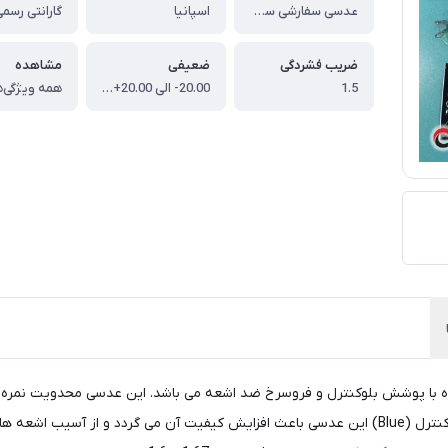
عدسی سفارشی سینگل ویژن یونی مکس ایندو با پوشش بلوکنترل و اینفرارد ضد اشعه 1.5 Indo Single Vision Unimax ENERGY BLUE + IR
اسپانیا
ضریب فشردگی
ضعیفی
مشاهده
1.5
20.00- الی 20.00+ (برای نمرات بیشتر از 6 توصیه نمی گردد)
همه ویژگی‌ه
نی مکس سینگل ویژن ایندو با ضریب شکست 1.5 همراه با پوشش بلوکنترل و فروسرخ ضد اشعه می باشد. این