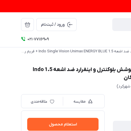
ورود / ثبت‌نام
021-77116909
عدسی سفارشی سینگل ویژن یونی مکس ایندو با پوشش بلوکنترل و اینفرارد ضد اشعه 1.5 Indo Single Vision Unimax ENERGY BLUE + فريم رايگان
عدسی سفارشی سینگل ویژن یونی مکس ایندو با پوشش بلوکنترل و اینفرارد ضد اشعه 1.5 Indo
شهرکرد)
مقایسه
علاقه‌مندی
استعلام محصول