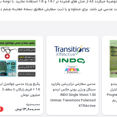
ندو
عدسی سفارشی ترانزیشن پلارایزد
پکیج ویژه عدسی بلوکنترل ای
نترل
سینگل ویژن یونی مکس ایندو
1.6 + فریم رایگان تا سقف 2
Progressive
1.50 INDO Single Vision
میلیون تومان
Fre + فريم
Unimax Transitions Polarized
15,800,000
XTRActive
13,800,000
٪
تومان