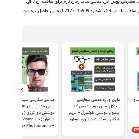
ضعیفی تولید می شود اما برای ضعیفی های بیشتر از 5 نمره حتما توصیه میگردد که از مدل های فشرده تر 1.67 و 1.6 استفاده نمایید. با توجه به سفارشی بودن این عدسی مدت زمان لازم برای ساخت آن 3 الی
ندو
پکیج ویژه عدسی سفارشی
عدسی سفارشی سینگل ویژن
سینگل ویژن یونی مکس 1.5
یونی مکس ایندو فتوکرومیک با
ایندو با پوشش بلوکنترل + فریم
پوشش بلو انرژی (بلوکنترل و
رایگان تا سقف 2 میلیون تومان
اینفرارد) 1.6 Indo Single Vision
Unimax Photocromic +
13
Energy BLUE + فريم رايگان