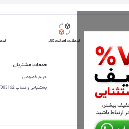
آنلاین
ضمانت اصالت کالا
ضما
دسترسی سریع
خدمات مشتریان
حساب کاربری
حریم خصوصی
مجله فروشگاه
پشتیبانی واتساپ 09397003162
لیست محصولات
درباره ما