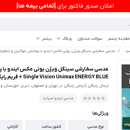
امكان صدور فاکتور برای
[تمامی بیمه ها]
 معاینه چشم
سوالات متداول
وبلاگ
بیشتر
عدسی ایندو اسپانیا
/
Single Vision Unimax ENERGY BLUE + فريم رايگان
ارسال رایگان (تراش رایگان در تهران و اصفهان، تبریز، خوزستان و 
عدسی ایندو اسپانیا
ویژگی‌ها
نوع عدسی
کشور ساخت
گارانتی