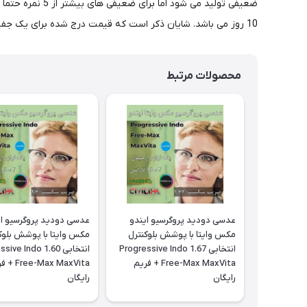
10 روز می باشد. شایان ذکر است که قیمت درج شده برای یک جفت عدسی می باشد. برای مشاوه و یا ثبت سفارش مطابق نسخه معاینه چشم در ساعات 10 الی 24 با شماره 02177116909 تماس حاصل فرمایید.
محصولات مرتبط
عدسی دودید پروگرسیو ایندو
عدسی دودید پروگرسیو ای
مکس وایتا با پوشش بلوکنترل
مکس وایتا با پوشش بلوک
انتخابی 1.67 Progressive Indo
انتخابی 1.60  Indo
Free-Max MaxVita + فريم
e-Max MaxVita
رايگان
رايگان