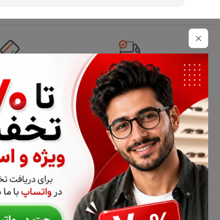
تحویل اکسپرس
امکان پرداخت 
اطلاعات تماس
02177116909
info@civiliha.com
ارسال فوری در تهران + ارسال به سراسر کشور