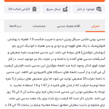
موجود در انبار
ارسال سریع
گارانتی اصالت کالا
معرفی
اقلام همراه عدسی
مشخصات
دیدگاه‌ها
عدسی یونی مکس سینگل ویژن ایندو با ضریب شکست 1.5 همراه با پوشش
فتوکرومیک با رنگ های قهوه ای و دودی و سبز همراه با کوتینگ انرژی بلو
(پوشش بلوکنترل) قابل عرضه می باشد. این عدسی محدویت نمره ضعیفی و
آستیگمات عدسی های آماده را نداشته و در نمرات بالا نیز موجود است. در کنار
موارد فوق الذکر، وجود لایه ضد اشعه بلوکنترل این عدسی باعث افزایش کیفیت
آن می گردد و از آسیب اشعه های دستگاه های کامپیوتری می کاهد. این عدسی
تا دامنه نمرات 20 ضعیفی تولید می شود اما برای ضعیفی های بیشتر از 5 نمره
حتما توصیه میگردد که از مدل های فشرده تر 1.67 و 1.6 استفاده نمایید. با
توجه به سفارشی بودن این عدسی مدت زمان لازم برای ساخت آن 3 الی 10 روز
می باشد. شایان ذکر است که قیمت درج شده برای یک جفت عدسی می باشد.
برای مشاوه و یا ثبت سفارش مطابق نسخه معاینه چشم در ساعات 10 الی 24 با