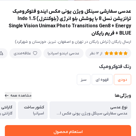
عدسی سفارشی سینگل ویژن یونی مکس ایندو فتوکرومیک
ترانزیشن نسل 8 با پوشش بلو انرژی (بلوکنترل) 1.5 Indo
Single Vision Unimax Photo Transitions Gen8 + Energy
BLUE + فريم رايگان
ارسال رایگان (تراش رایگان در تهران و اصفهان، تبریز، خوزستان و شهرکرد)
عدسی ایندو اسپانیا
علاقه‌مندی
از 12 نظر
رنگ فتوکرومیک
دودی
قهوه ای
سبز
ویژگی‌ها
مشاهده همه
نوع عدسی
کشور ساخت
گارانتی
عدسی سفارشی سینگل ویژن یونی مکس ایندو فتوکرومیک با پوشش بلو انرژی (بلوکنترل) 1.5 Indo Single Vision Unimax Indocromic Gray + Energy BLUE
اسپانیا
گارانتی رسمی 24 
استعلام محصول