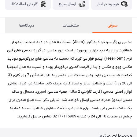
موجود در انبار
ارسال سریع
گارانتی اصالت کالا
معرفی
مشخصات
دیدگاه‌ها
عدسی پروگرسیو دو دید آلورا (Alura) نسبت به مدل دو دید اینجنیا ایندو از
شفافیت و زاویه دید بهتری برخوردار است، این عدسی در گروه عدسی های فری
فرم (Free Form) ایندو قرار می گیرد که نسبت به عدسی های پروگرسیو دودید
مکس ویو و مکس وایتا از قیمت کمتری برخوردار بوده و نسبت به مدل اینجنیا
کیفیت مناسب تری دارد.
زمان ساخت این عدسی به طور میانگین 7 روز کاری (3
الی 20 روز) است و مطابق سایز و ابعاد فریم عینک کاربر ساخته می شود. تمامی
لوازم اصلی عدسی (کارت گارانتی 2 ساله، جعبه عدسی، اسپری، دسمال و ساک
دستی ایندو) همراه عدسی ارسال خواهد شد. شایان ذکر است مبلغ مندرج برای
یک جفت عدسی می باشد. برای مشاوه و یا ثبت سفارش مطابق نسخه معاینه
چشم در ساعات 10 الی 24 با شماره 02177116909 تماس حاصل فرمایید.
محصولات مرتبط