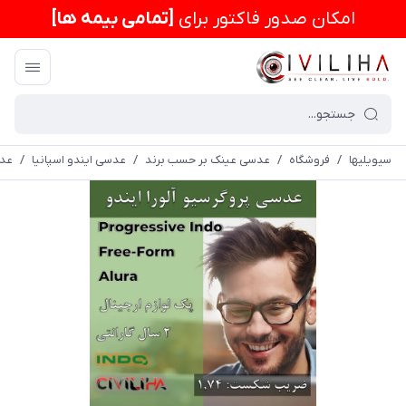
امكان صدور فاکتور برای
[تمامی بیمه ها]
سیویلیها
/
فروشگاه
/
عدسی عینک بر حسب برند
/
عدسی ایندو اسپانیا
/
عدسی 