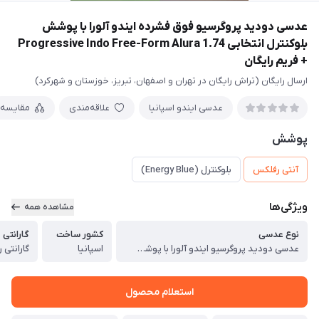
عدسی دودید پروگرسیو فوق فشرده ایندو آلورا با پوشش
بلوکنترل انتخابی 1.74 Progressive Indo Free-Form Alura
+ فريم رايگان
ارسال رایگان (تراش رایگان در تهران و اصفهان، تبریز، خوزستان و شهرکرد)
عدسی ایندو اسپانیا
علاقه‌مندی
مقایسه
پوشش
آنتی رفلکس
بلوکنترل (Energy Blue)
ویژگی‌ها
مشاهده همه
نوع عدسی
کشور ساخت
گارانتی
عدسی دودید پروگرسیو ایندو آلورا با پوشش بلوکنترل انتخابی 1.74 Progressive Indo Free-Form Alura
اسپانیا
گارانتی رسمی 24 
استعلام محصول