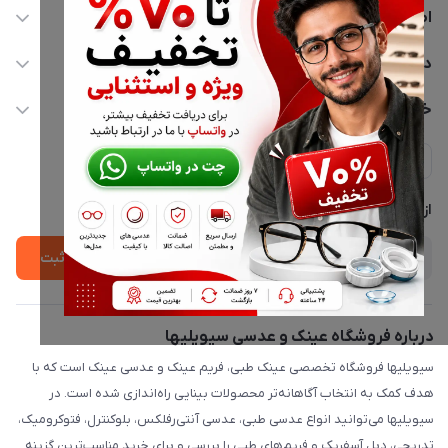
اطلاعات تماس
02177116909
دسترسی سریع
info@civiliha.com
حساب کاربری
خدمات مشتریان
ارسال فوری در تهران + ارسال به سراسر کشور
مجله فروشگاه
حریم خصوصی
لیست محصولات
پشتیبانی واتساپ 09397003162
درباره ما
از جدید‌ترین تخفیف‌ها با‌ خبر شوید
ثبت
درباره فروشگاه عینک و عدسی سیویلیها
سیویلیها فروشگاه تخصصی عینک طبی، فریم عینک و عدسی عینک است که با
هدف کمک به انتخاب آگاهانه‌تر محصولات بینایی راه‌اندازی شده است. در
سیویلیها می‌توانید انواع عدسی طبی، عدسی آنتی‌رفلکس، بلوکنترل، فتوکرومیک،
تدریجی، دبل آسفریک و فریم‌های طبی را بررسی و برای خرید مناسب‌ترین گزینه