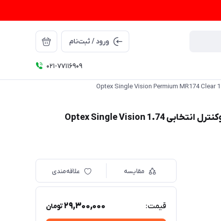
ورود / ثبت‌نام
021-77116909
عدسی سفارشی پرمیوم اپتکس همراه با پوشش بلوکنترل انتخابی 1.74 Optex Single Vision
مقایسه
علاقه‌مندی
29,300,000
قیمت:
تومان