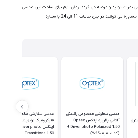
 عدسی 1.74 پرمیوم اپتکس محدودیتی نداشه و برای تمامی نمرات تولید و عرضه می گردد. زمان لازم برای ساخت این عدسی
با توجه به سفارشی بودن آن به طور میانگین 7 روز کاری(3 الی 15 روز) می باشد. قیمت درج شده عدسی برای یک جفت بوده و در صورت نیاز به مشاوره می توانید در بین ساعات 11 الی 24 با شماره
عدسی سفارشی مخصوص رانندگی
عدسی سفارشی مخصوص رانندگی
ترل
آفتابی پلاریزه اپتکس Optex
فتوکرومیک ترانزیشن نسل 8
Driver photo Polarized 1.50 +
اپتکس Optex Driver photo
(کد تخفیف 25%)
Transitions 1.50