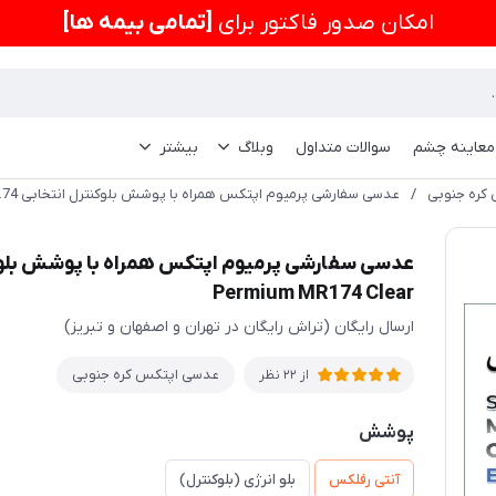
امكان صدور فاکتور برای
[تمامی بیمه ها]
 معاینه چشم
سوالات متداول
وبلاگ
بیشتر
کره جنوبی
/
عدسی سفارشی پرمیوم اپتکس همراه با پوشش بلوکنترل انتخابی 1.74 Optex Single Vision Permium MR174 Clear
Permium MR174 Clear
ارسال رایگان (تراش رایگان در تهران و اصفهان و تبریز)
عدسی اپتکس کره جنوبی
از 22 نظر
پوشش
آنتی رفلکس
بلو انرژی (بلوکنترل)