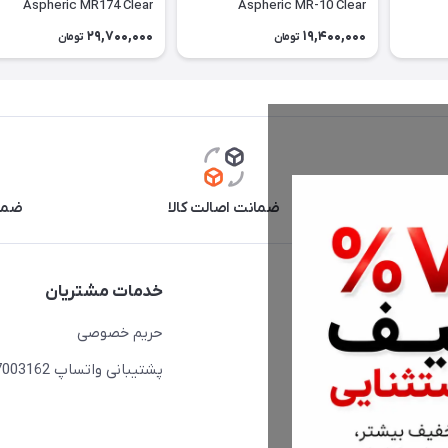
Aspheric MR174 Clear
Aspheric MR-10 Clear
29,700,000
19,400,000
تومان
تومان
آنلاین
ضمانت اصالت کالا
ضما
دسترسی سریع
خدمات مشتریان
حساب کاربری
حریم خصوصی
مجله فروشگاه
پشتیبانی واتساپ 09397003162
لیست محصولات
درباره ما