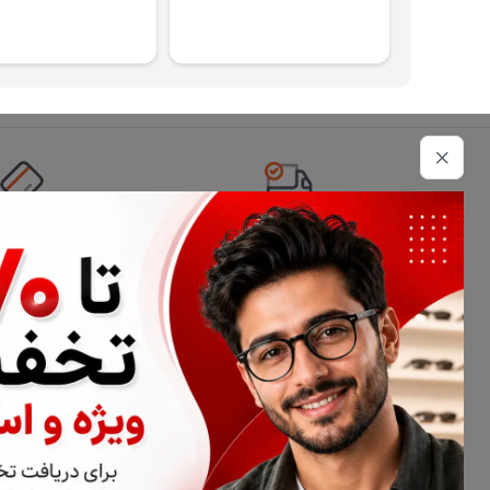
تحویل اکسپرس
امکان پرداخت 
اطلاعات تماس
02177116909
info@civiliha.com
ارسال فوری در تهران + ارسال به سراسر کشور