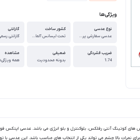
ویژگی‌ها
نوع عدسی
کشور ساخت
گارانتی
عدسی سفارشی پرمیوم اپتکس همراه با پوشش بلوکنترل انتخابی 1.74 Optex Single Vision Permium MR174 Clear
تحت لیسانس آلمان، ساخت با دستگاه های آلمانی و اسپانیایی و کره جنوبی
ضریب فشردگی
ضعیفی
مشاهده
1.74
بدونه محدودیت
همه ویژگی‌ه