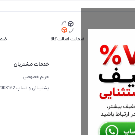
آنلاین
ضمانت اصالت کالا
ضما
دسترسی سریع
خدمات مشتریان
حساب کاربری
حریم خصوصی
مجله فروشگاه
پشتیبانی واتساپ 09397003162
لیست محصولات
درباره ما