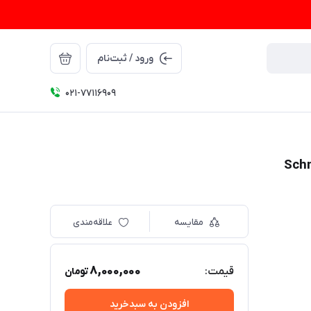
ورود / ثبت‌نام
021-77116909
مقایسه
علاقه‌مندی
8,000,000
قیمت:
تومان
افزودن به سبدخرید