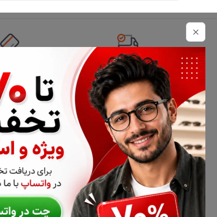
تحویل اکسپرس
امکان پرداخت 
اطلاعات تماس
02177116909
info@civiliha.com
ارسال فوری در تهران + ارسال به سراسر کشور