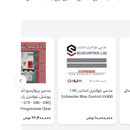
دگی
عدسی بلوکنترل اشنایدر 1.60
عدسی پروگرسیو اشنایدر با
Schneider Blue Control UV400
پوشش بلوکنترل رایگان 1.56 (
S65 - S75 - S80 - S90)
Schneider Progressive Clear
22,400,000
10,000,000
تومان
تومان