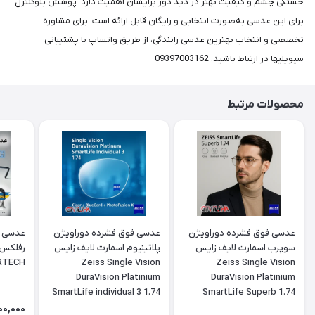
خستگی چشم و کیفیت بهتر در دید دور برایشان اهمیت دارد. پوشش بلوکنترل
برای این عدسی به‌صورت انتخابی و رایگان قابل ارائه است. برای مشاوره
تخصصی و انتخاب بهترین عدسی رانندگی، از طریق واتساپ با پشتیبانی
سیویلیها در ارتباط باشید: 09397003162
محصولات مرتبط
عدسی فوق فشرده دوراویژن
عدسی فوق فشرده دوراویژن
عدسی ف
سوپرب اسمارت لایف زایس
پلاتینیوم اسمارت لایف زایس
ERTECH
Zeiss Single Vision
Zeiss Single Vision
DuraVision Platinium
DuraVision Platinium
SmartLife individual 3 1.74
SmartLife Superb 1.74
00,000