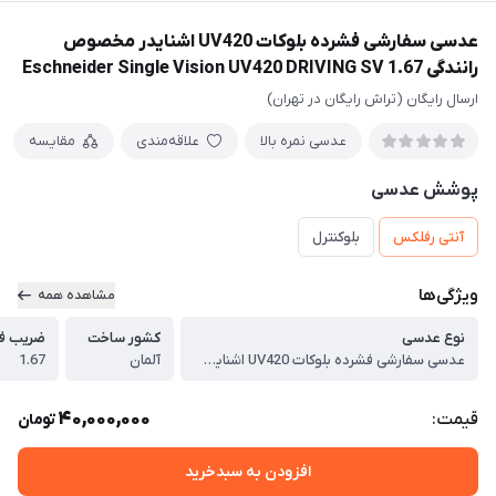
عدسی سفارشی فشرده بلوکات UV420 اشنایدر مخصوص
رانندگی Eschneider Single Vision UV420 DRIVING SV 1.67
ارسال رایگان (تراش رایگان در تهران)
عدسی نمره بالا
علاقه‌مندی
مقایسه
پوشش عدسی
آنتی رفلکس
بلوکنترل
ویژگی‌ها
مشاهده همه
نوع عدسی
کشور ساخت
ضریب ف
عدسی سفارشی فشرده بلوکات UV420 اشنایدر مخصوص رانندگی Eschneider Single Vision UV420 DRIVING SV 1.67
آلمان
1.67
40,000,000
قیمت:
تومان
افزودن به سبدخرید