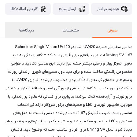
موجود در انبار
ارسال سریع
گارانتی اصالت کالا
معرفی
مشخصات
دیدگاه‌ها
عدسی سفارشی فشرده UV420 اشنایدر Schneider Single Vision UV420
Driving SV 1.67 انتخابی حرفه‌ای برای افرادی است که هنگام رانندگی به دید
دقیق، تمرکز بهتر و راحتی بیشتر چشم نیاز دارند. این عدسی تک‌دید با طراحی
مخصوص رانندگی ساخته شده و برای دید دور، مسیرهای شهری، رانندگی روزانه
و سفرهای جاده‌ای گزینه‌ای کاملاً کاربردی محسوب می‌شود. فناوری UV420 یا
بلوکات در این عدسی به کاهش بخشی از نور آبی مضر و محافظت بهتر چشم در
برابر نورهای آزاردهنده کمک می‌کند؛ بنابراین برای کسانی که علاوه بر رانندگی، با
موبایل، مانیتور، نورهای LED و محیط‌های پرنور سروکار دارند نیز انتخاب
مناسبی است. ضریب فشردگی 1.67 باعث می‌شود عدسی نسبت به مدل‌های
معمولی و 1.60 نازک‌تر و سبک‌تر باشد و ظاهر عینک روی فریم‌های ظریف‌تر زیباتر
دیده شود. مدل Driving SV برای افرادی مناسب است که وضوح دید، کاهش