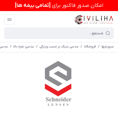
امكان صدور فاکتور برای
[تمامی بیمه ها]
سیویلیها
/
فروشگاه
/
عدسی عینک بر حسب ویژگی
/
عدسی نمره بالا
/
عدسی سفارشی فشرده ب