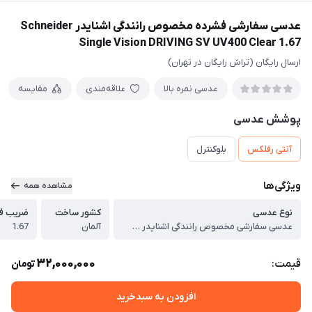
عدسی سفارشی فشرده مخصوص رانندگی اشنایدر Schneider
Single Vision DRIVING SV UV400 Clear 1.67
ارسال رایگان (تراش رایگان در تهران)
عدسی نمره بالا
علاقه‌مندی
مقایسه
پوشش عدسی
آنتی رفلکس
بلوکنترل
ویژگی‌ها
مشاهده همه
نوع عدسی
کشور ساخت
ضریب ف
عدسی سفارشی مخصوص رانندگی اشنایدر Schneider Single Vision DRIVING SV UV400 Clear 1.67
آلمان
1.67
32,000,000
قیمت:
تومان
افزودن به سبدخرید