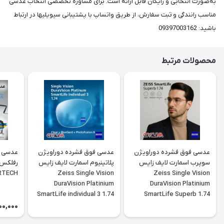
به‌صورت انتخابی و رایگان قابل ارائه است. برای مشاوره تخصصی انتخاب عدسی
مناسب رانندگی و ثبت سفارش، از طریق واتساپ با پشتیبانی سیویلیها در ارتباط
باشید: 09397003162
محصولات مرتبط
عدسی فوق فشرده دوراویژن
عدسی فوق فشرده دوراویژن
عدسی ف
سوپرب اسمارت لایف زایس
پلاتینیوم اسمارت لایف زایس
ERTECH
Zeiss Single Vision
Zeiss Single Vision
DuraVision Platinium
DuraVision Platinium
SmartLife individual 3 1.74
SmartLife Superb 1.74
00,000