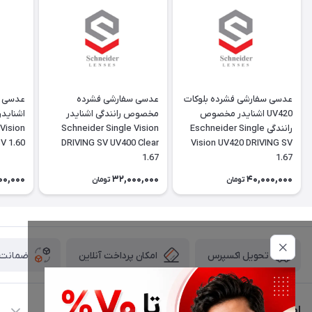
عدسی سفارشی فشرده بلوکات
عدسی سفارشی فشرده
UV420 اشنایدر مخصوص
مخصوص رانندگی اشنایدر
اشناید
رانندگی Eschneider Single
Schneider Single Vision
Vision
V 1.60
DRIVING SV UV400 Clear
Vision UV420 DRIVING SV
1.67
1.67
00,000
32,000,000
40,000,000
تومان
تومان
امکان پرداخت آنلاین
ضمانت ا
تحویل اکسپرس
اطلاعات تماس