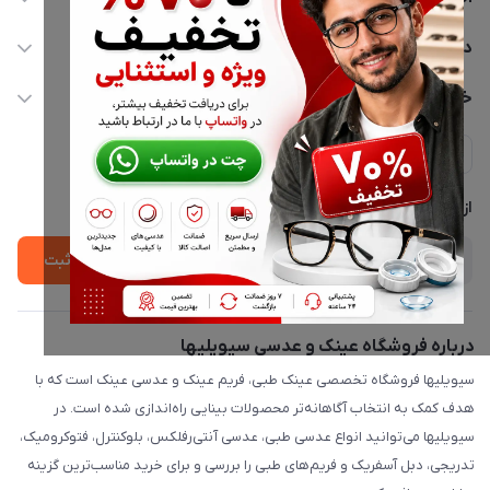
02177116909
دسترسی سریع
info@civiliha.com
حساب کاربری
خدمات مشتریان
ارسال فوری در تهران + ارسال به سراسر کشور
مجله فروشگاه
حریم خصوصی
لیست محصولات
پشتیبانی واتساپ 09397003162
درباره ما
از جدید‌ترین تخفیف‌ها با‌ خبر شوید
ثبت
درباره فروشگاه عینک و عدسی سیویلیها
سیویلیها فروشگاه تخصصی عینک طبی، فریم عینک و عدسی عینک است که با
هدف کمک به انتخاب آگاهانه‌تر محصولات بینایی راه‌اندازی شده است. در
سیویلیها می‌توانید انواع عدسی طبی، عدسی آنتی‌رفلکس، بلوکنترل، فتوکرومیک،
تدریجی، دبل آسفریک و فریم‌های طبی را بررسی و برای خرید مناسب‌ترین گزینه