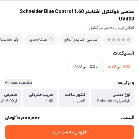
عدسی بلوکنترل اشنایدر 1.60 Schneider Blue Control
UV400
امکان ارسال به سراسر کشور
عدسی اشنایدر آلمان
علاقه‌مندی
مقایسه
آستیگمات
0.00 الی 2.00-
2.25- الی 4.00-
ویژگی‌ها
مشاهده همه
نوع عدسی
کشور ساخت
ضریب فشردگی
ضعیفی
بلوکنترل Schneider
آلمان
1.60
از 6.00- الی 6.00+
10,000,000
قیمت:
تومان
افزودن به سبدخرید