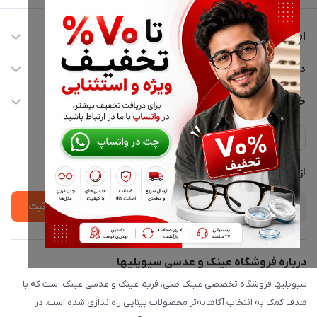
اطلاعات تماس
02177116909
دسترسی سریع
info@civiliha.com
حساب کاربری
خدمات مشتریان
ارسال فوری در تهران + ارسال به سراسر کشور
مجله فروشگاه
حریم خصوصی
لیست محصولات
پشتیبانی واتساپ 09397003162
درباره ما
از جدید‌ترین تخفیف‌ها با‌ خبر شوید
ثبت
درباره فروشگاه عینک و عدسی سیویلیها
سیویلیها فروشگاه تخصصی عینک طبی، فریم عینک و عدسی عینک است که با
هدف کمک به انتخاب آگاهانه‌تر محصولات بینایی راه‌اندازی شده است. در