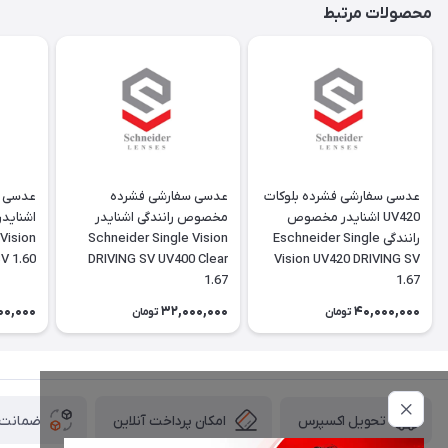
محصولات مرتبط
عدسی سفارشی فشرده بلوکات
عدسی سفارشی فشرده
UV420 اشنایدر مخصوص
مخصوص رانندگی اشنایدر
اشناید
رانندگی Eschneider Single
Schneider Single Vision
Vision
V 1.60
DRIVING SV UV400 Clear
Vision UV420 DRIVING SV
1.67
1.67
00,000
32,000,000
40,000,000
تومان
تومان
امکان پرداخت آنلاین
ضمانت ا
تحویل اکسپرس