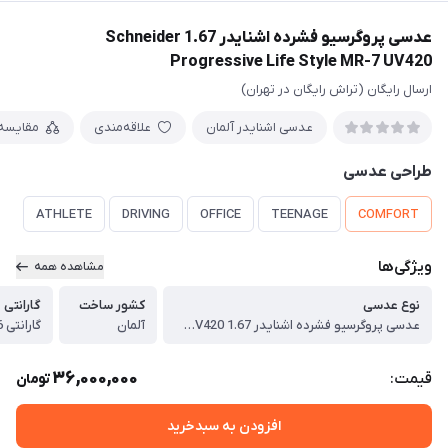
عدسی پروگرسیو فشرده اشنایدر 1.67 Schneider
Progressive Life Style MR-7 UV420
ارسال رایگان (تراش رایگان در تهران)
عدسی اشنایدر آلمان
علاقه‌مندی
مقایسه
طراحی عدسی
ATHLETE
DRIVING
OFFICE
TEENAGE
COMFORT
ویژگی‌ها
مشاهده همه
نوع عدسی
کشور ساخت
گارانتی
عدسی پروگرسیو فشرده اشنایدر 1.67 Schneider Progressive Life Style MR-7 UV420
آلمان
گارانتی 36 ماهه پوشش عدسی
36,000,000
قیمت:
تومان
افزودن به سبدخرید