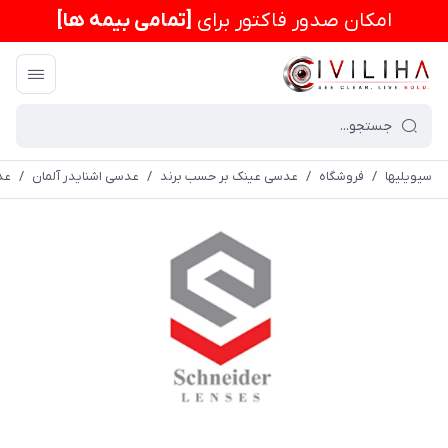
امكان صدور فاکتور برای
[تمامی بیمه ها]
سیویلیها
/
فروشگاه
/
عدسی عینک بر حسب برند
/
عدسی اشنایدر آلمان
/
عدسی 