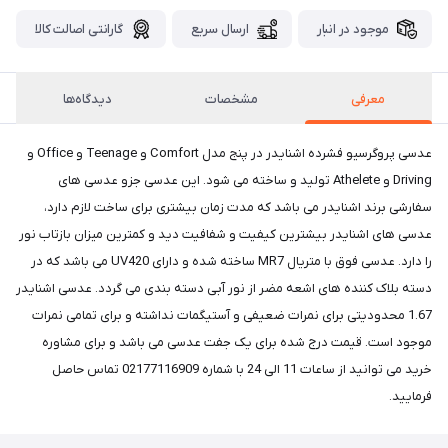
موجود در انبار
ارسال سریع
گارانتی اصالت کالا
معرفی
مشخصات
دیدگاه‌ها
عدسی پروگرسیو فشرده اشنایدر در پنج مدل Comfort و Teenage و Office و
Driving و Athelete تولید و ساخته می شود. این عدسی جزو عدسی های
سفارشی برند اشنایدر می باشد که مدت زمان بیشتری برای ساخت لازم دارد،
عدسی های اشنایدر بیشترین کیفیت و شفافیت دید و کمترین میزان بازتاب نور
را دارد. عدسی فوق با متریال MR7 ساخته شده و دارای UV420 می باشد که در
دسته بلاک کننده های اشعه مضر از نور آبی دسته بندی می گردد. عدسی اشنایدر
1.67 محدودیتی برای نمرات ضعیفی و آستیگمات نداشته و برای تمامی نمرات
موجود است. قیمت درج شده برای یک جفت عدسی می باشد و برای مشاوره
خرید می توانید از ساعات 11 الی 24 با شماره 02177116909 تماس حاصل
فرمایید.