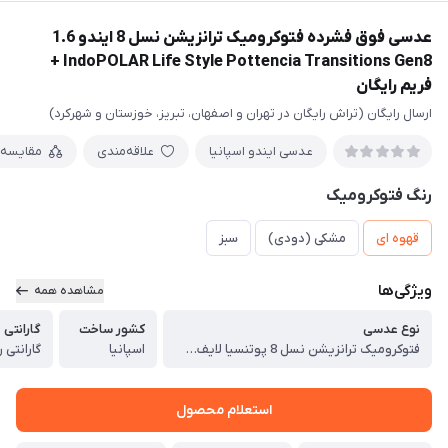
عدسی فوق فشرده فتوکرومیک ترانزیشن نسل 8 ایندو 1.6
IndoPOLAR Life Style Pottencia Transitions Gen8 +
فريم رايگان
ارسال رایگان (تراش رایگان در تهران و اصفهان، تبریز، خوزستان و شهرکرد)
عدسی ایندو اسپانیا
علاقه‌مندی
مقایسه
رنگ فتوکرومیک
قهوه ای
مشکی (دودی)
سبز
ویژگی‌ها
مشاهده همه
نوع عدسی
کشور ساخت
گارانتی
فتوکرومیک ترانزیشن نسل 8 پوتنسیا لایف استایل ایندو Indo Life Style Pottencia Transitions Gen8
اسپانیا
گارانتی رسمی 24 
استعلام محصول