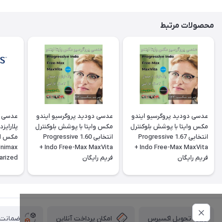
محصولات مرتبط
عدسی دودید پروگرسیو ایندو
عدسی دودید پروگرسیو ایندو
عدسی س
مکس وایتا با پوشش بلوکنترل
مکس وایتا با پوشش بلوکنترل
پلارایز
انتخابی 1.67 Progressive
انتخابی 1.60 Progressive
Unimax
Indo Free-Max MaxVita +
Indo Free-Max MaxVita +
فريم رايگان
فريم رايگان
arized
ctive
امکان پرداخت آنلاین
ضمانت ا
تحویل اکسپرس