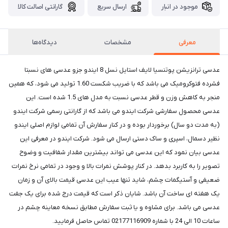
موجود در انبار
ارسال سریع
گارانتی اصالت کالا
معرفی
مشخصات
دیدگاه‌ها
عدسی ترانزیشن پوتنسیا لایف استایل نسل 8 ایندو جزو عدسی های نسبتا
فشرده فتوکرومیک می باشد که با ضریب شکست 1.60 تولید می شود، که همین
منجر به کاهش وزن و قطر عدسی نسبت به مدل های 1.5 شده است. این
عدسی محصول سفارشی شرکت ایندو می باشد که از گارانتی رسمی شرکت ایندو
(به مدت دو سال) برخوردار بوده و در کنار سفارش آن تمامی لوازم اصلی ایندو
نظیر دسمال، اسپری و ساک دستی ارسال می شود. شرکت ایندو در معرفی این
عدسی بیان نمود که این عدسی می تواند بیشترین مقدار شفافیت و وضوح
تصویر را به کاربرد بدهد. در کنار پوشش نمرات بالا و وجود در تمامی نرخ نمرات
ضعیفی و آستیگمات چشم، شاید تنها عیب این عدسی قیمت بالای آن و زمان
یک هفته ای ساخت آن باشد. شایان ذکر است که قیمت درج شده برای یک جفت
عدسی می باشد. برای مشاوه و یا ثبت سفارش مطابق نسخه معاینه چشم در
ساعات 10 الی 24 با شماره 02177116909 تماس حاصل فرمایید.