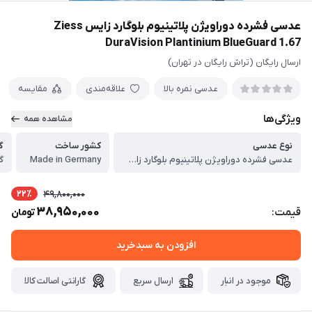
عدسی فشرده دوراویژن پلاتینیوم بلوگارد زایس Ziess
DuraVision Plantinium BlueGuard 1.67
ارسال رایگان (تراش رایگان در تهران)
عدسی نمره بالا
علاقه‌مندی
مقایسه
ویژگی‌ها
مشاهده همه
نوع عدسی
کشور ساخت
گ
عدسی فشرده دوراویژن پلاتینیوم بلوگارد زایس Ziess DuraVision Plantinium BlueGuard 1.67
Made in Germany
گ
22٪
49,800,000
38,950,000
قیمت:
تومان
افزودن به سبدخرید
موجود در انبار
ارسال سریع
گارانتی اصالت کالا