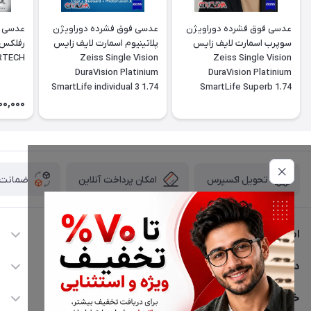
عدسی فوق فشرده دوراویژن
عدسی فوق فشرده دوراویژن
عدسی ف
سوپرب اسمارت لایف زایس
پلاتینیوم اسمارت لایف زایس
ERTECH
Zeiss Single Vision
Zeiss Single Vision
DuraVision Platinium
DuraVision Platinium
SmartLife individual 3 1.74
SmartLife Superb 1.74
00,000
امکان پرداخت آنلاین
ضمانت ا
تحویل اکسپرس
اطلاعات تماس
02177116909
دسترسی سریع
info@civiliha.com
حساب کاربری
خدمات مشتریان