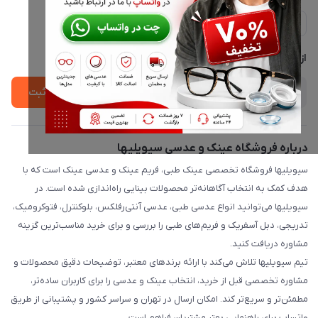
ارسال فوری در تهران + ارسال به سراسر کشور
مجله فروشگاه
حریم خصوصی
لیست محصولات
پشتیبانی واتساپ 09397003162
درباره ما
از جدید‌ترین تخفیف‌ها با‌ خبر شوید
ثبت
درباره فروشگاه عینک و عدسی سیویلیها
سیویلیها فروشگاه تخصصی عینک طبی، فریم عینک و عدسی عینک است که با
هدف کمک به انتخاب آگاهانه‌تر محصولات بینایی راه‌اندازی شده است. در
سیویلیها می‌توانید انواع عدسی طبی، عدسی آنتی‌رفلکس، بلوکنترل، فتوکرومیک،
تدریجی، دبل آسفریک و فریم‌های طبی را بررسی و برای خرید مناسب‌ترین گزینه
مشاوره دریافت کنید.
تیم سیویلیها تلاش می‌کند با ارائه برندهای معتبر، توضیحات دقیق محصولات و
مشاوره تخصصی قبل از خرید، انتخاب عینک و عدسی را برای کاربران ساده‌تر،
مطمئن‌تر و سریع‌تر کند. امکان ارسال در تهران و سراسر کشور و پشتیبانی از طریق
واتساپ برای راهنمایی بهتر مشتریان فراهم است.